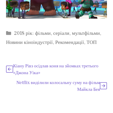
Категорії
2018 рік: фільми, серіали, мультфільми
,
Новини кіноіндустрії
,
Рекомендації
,
ТОП
Кіану Рівз осідлав коня на зйомках третього
«Джона Уіка»
Netflix виділили колосальну суму на фільм
Майкла Бея