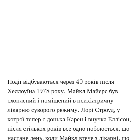
Події відбуваються через 40 років після
Хеллоуїна 1978 року. Майкл Майєрс був
схоплений і поміщений в психіатричну
лікарню суворого режиму. Лорі Строуд, у
котрої тепер є донька Карен і внучка Еллісон,
після стількох років все одно побоюється, що
настане день, коли Майкл втече з лікарні, що