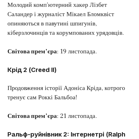
Молодий комп’ютерний хакер Лізбет
Саландер і журналіст Мікаел Бломквіст
опиняються в павутині шпигунів,
кіберзлочинців та корумпованих урядовців.
Світова прем’єра
: 19 листопада.
Крід 2 (Creed II)
Продовження історії Адоніса Кріда, котрого
тренує сам Роккі Бальбоа!
Світова прем’єра
: 21 листопада.
Ральф-руйнівник 2: Інтернетрі (Ralph