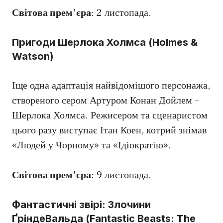
Світова прем’єра
: 2 листопада.
Пригоди Шерлока Холмса (Holmes &
Watson)
Іще одна адаптація найвідомішого персонажа,
створеного сером Артуром Конан Дойлем –
Шерлока Холмса. Режисером та сценаристом
цього разу виступає Ітан Коен, котрий знімав
«Людей у Чорному» та «Ідіократію».
Світова прем’єра
: 9 листопада.
Фантастичні звірі: Злочини
ҐріндеВальда (Fantastic Beasts: The