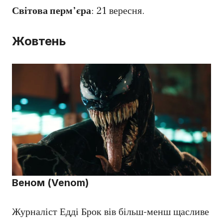
Світова перм’єра
: 21 вересня.
Жовтень
Веном (Venom)
Журналіст Едді Брок вів більш-менш щасливе