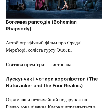
Богемна рапсодія (Bohemian
Rhapsody)
Автобіографічний фільм про Фредді
Мерк’юрі, соліста гурту Queen.
Світова прем’єра
: 1 листопада.
Лускунчик і чотири королівства (The
Nutcracker and the Four Realms)
Отримавши незвичайний подарунок на
Різдво, юна дівчина Клара відправляється в