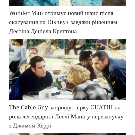
Wonder Man отримує новий шанс після
скасування на Disney+ завдяки рішенням
Дестіна Деніела Креттона
The Cable Guy запрошує зірку OUATIH на
роль легендарної Леслі Манн у перезапуску
з Джимом Керрі