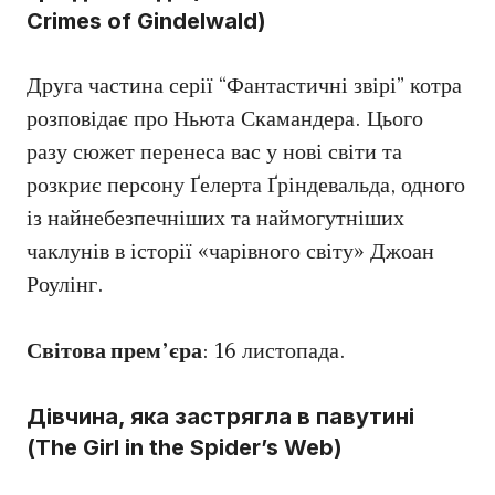
Crimes of Gindelwald)
Друга частина серії “Фантастичні звірі” котра
розповідає про Ньюта Скамандера. Цього
разу сюжет перенеса вас у нові світи та
розкриє персону Ґелерта Ґріндевальда, одного
із найнебезпечніших та наймогутніших
чаклунів в історії «чарівного світу» Джоан
Роулінг.
Світова прем’єра
: 16 листопада.
Дівчина, яка застрягла в павутині
(The Girl in the Spider’s Web)