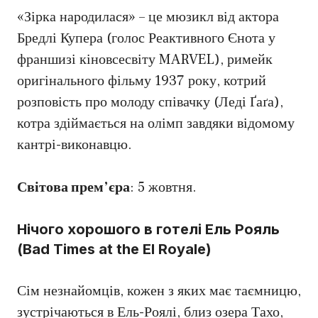
«Зірка народилася» – це мюзикл від актора
Бредлі Купера (голос Реактивного Єнота у
франшизі кіновсесвіту MARVEL), римейк
оригінального фільму 1937 року, котрий
розповість про молоду співачку (Леді Ґаґа),
котра здіймається на олімп завдяки відомому
кантрі-виконавцю.
Світова прем’єра
: 5 жовтня.
Нічого хорошого в готелі Ель Рояль
(Bad Times at the El Royale)
Сім незнайомців, кожен з яких має таємницю,
зустрічаються в Ель-Роялі, близ озера Тахо,