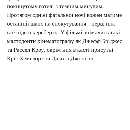
покинутому готелі з темним минулим.
Протягом однієї фатальної ночі кожен матиме
останній шанс на спокутування – перш ніж
все піде шкереберть. У фільмі знімались такі
мастодонти кінематографу як Джефф Бріджес
та Рассел Кроу, окрім них в касті присутні
Кріс Хемсворт та Дакота Джонсон.