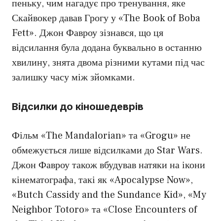
пеньку, чим нагадує про тренування, яке
Скайвокер давав Грогу у «The Book of Boba
Fett». Джон Фавроу зізнався, що ця
відсилання була додана буквально в останню
хвилину, знята двома різними кутами під час
залишку часу між зйомками.
Відсилки до кіношедеврів
Фільм «The Mandalorian» та «Grogu» не
обмежується лише відсилками до Star Wars.
Джон Фавроу також вбудував натяки на ікони
кінематографа, такі як «Apocalypse Now»,
«Butch Cassidy and the Sundance Kid», «My
Neighbor Totoro» та «Close Encounters of