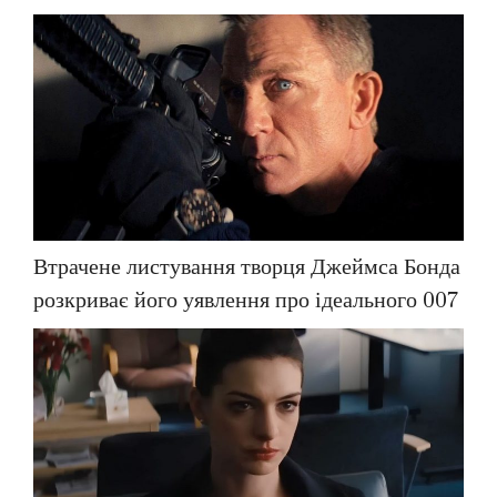
Втрачене листування творця Джеймса Бонда
розкриває його уявлення про ідеального 007