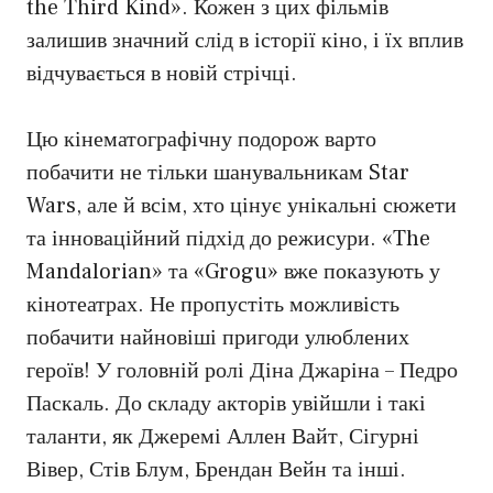
the Third Kind». Кожен з цих фільмів
залишив значний слід в історії кіно, і їх вплив
відчувається в новій стрічці.
Цю кінематографічну подорож варто
побачити не тільки шанувальникам Star
Wars, але й всім, хто цінує унікальні сюжети
та інноваційний підхід до режисури. «The
Mandalorian» та «Grogu» вже показують у
кінотеатрах. Не пропустіть можливість
побачити найновіші пригоди улюблених
героїв! У головній ролі Діна Джаріна – Педро
Паскаль. До складу акторів увійшли і такі
таланти, як Джеремі Аллен Вайт, Сігурні
Вівер, Стів Блум, Брендан Вейн та інші.