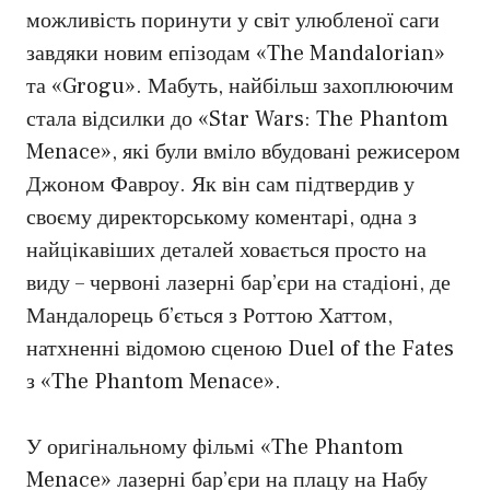
можливість поринути у світ улюбленої саги
завдяки новим епізодам «The Mandalorian»
та «Grogu». Мабуть, найбільш захоплюючим
стала відсилки до «Star Wars: The Phantom
Menace», які були вміло вбудовані режисером
Джоном Фавроу. Як він сам підтвердив у
своєму директорському коментарі, одна з
найцікавіших деталей ховається просто на
виду – червоні лазерні бар’єри на стадіоні, де
Мандалорець б’ється з Роттою Хаттом,
натхненні відомою сценою Duel of the Fates
з «The Phantom Menace».
У оригінальному фільмі «The Phantom
Menace» лазерні бар’єри на плацу на Набу