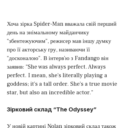
Хоча зірка Spider-Man вважала свій перший
день на знімальному майданчику
“збентежуючим”, режисер мав іншу думку
про її акторську гру, називаючи її
“досконалою”. В інтерв’ю з Fandango він
заявив: “She was always perfect. Always
perfect. I mean, she’s literally playing a
goddess; it’s a tall order. She’s a true movie
star, but also an incredible actor.”
Зірковий склад “The Odyssey”
У новій картині Nolan зірковий склад також