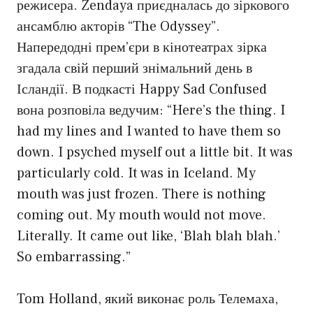
режисера. Zendaya приєдналась до зіркового
ансамблю акторів “The Odyssey”.
Напередодні прем’єри в кінотеатрах зірка
згадала свій перший знімальний день в
Ісландії. В подкасті Happy Sad Confused
вона розповіла ведучим: “Here’s the thing. I
had my lines and I wanted to have them so
down. I psyched myself out a little bit. It was
particularly cold. It was in Iceland. My
mouth was just frozen. There is nothing
coming out. My mouth would not move.
Literally. It came out like, ‘Blah blah blah.’
So embarrassing.”
Tom Holland, який виконає роль Телемаха,