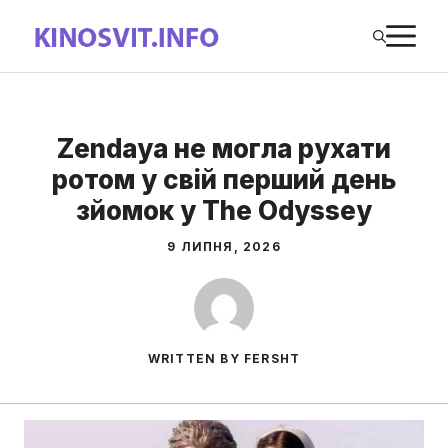
Перейти
М
до
вмісту
Zendaya не могла рухати
ротом у свій перший день
зйомок у The Odyssey
9 ЛИПНЯ, 2026
WRITTEN BY FERSHT