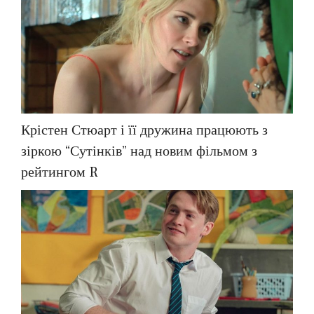
Крістен Стюарт і її дружина працюють з
зіркою “Сутінків” над новим фільмом з
рейтингом R