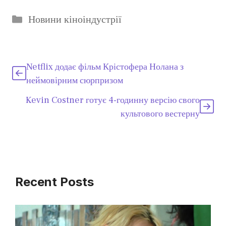
Категорії
Новини кіноіндустрії
Netflix додає фільм Крістофера Нолана з
неймовірним сюрпризом
Kevin Costner готує 4-годинну версію свого
культового вестерну
Recent Posts