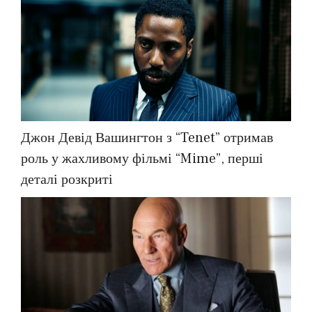
Джон Девід Вашингтон з “Tenet” отримав
роль у жахливому фільмі “Mime”, перші
деталі розкриті