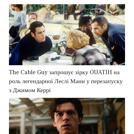
The Cable Guy запрошує зірку OUATIH на
роль легендарної Леслі Манн у перезапуску
з Джимом Керрі