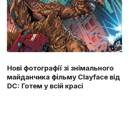
Нові фотографії зі знімального
майданчика фільму Clayface від
DC: Готем у всій красі