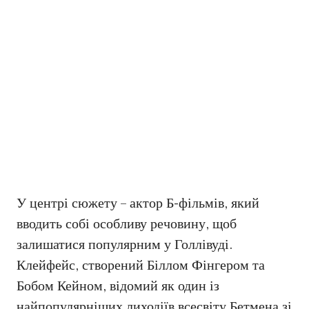
У центрі сюжету – актор Б-фільмів, який
вводить собі особливу речовину, щоб
залишатися популярним у Голлівуді.
Клейфейс, створений Біллом Фінгером та
Бобом Кейном, відомий як один із
найпопулярніших лиходіїв всесвіту Бетмена зі