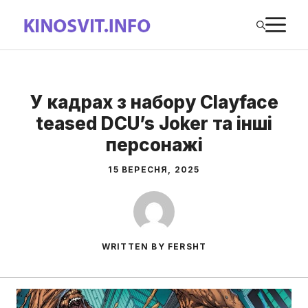
Перейти
М
до
вмісту
У кадрах з набору Clayface
teased DCU’s Joker та інші
персонажі
15 ВЕРЕСНЯ, 2025
WRITTEN BY FERSHT