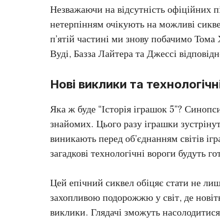
Незважаючи на відсутність офіційних п
нетерпінням очікують на можливі сиквел
п’ятій частині ми знову побачимо Тома
Вуді, Базза Лайтера та Джессі відповідн
Нові виклики та технологічн
Яка ж буде “Історія іграшок 5”? Синопс
знайомих. Цього разу іграшки зустрінут
виникають перед об’єднанням світів ігр
загадкові технологічні вороги будуть го
Цей епічний сиквел обіцяє стати не ли
захопливою подорожжю у світ, де новітн
виклики. Глядачі зможуть насолодитися