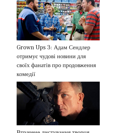
Grown Ups 3: Адам Сендлер
отримує чудові новини для
своїх фанатів про продовження
комедії
Втрачене листування творця