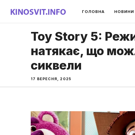
Перейти
ГОЛОВНА
НОВИНИ
до
вмісту
Toy Story 5: Реж
натякає, що можл
сиквели
17 ВЕРЕСНЯ, 2025