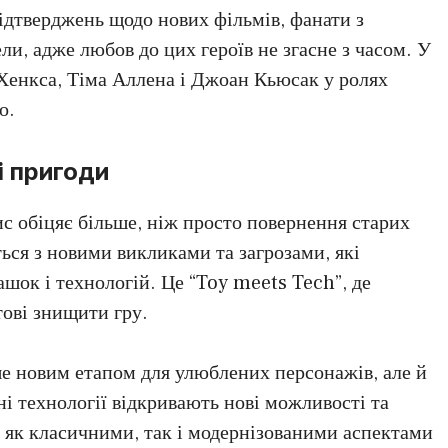
ідтверджень щодо нових фільмів, фанати з
и, адже любов до цих героїв не згасне з часом. У
 Хенкса, Тіма Аллена і Джоан Кьюсак у ролях
о.
і пригоди
ис обіцяє більше, ніж просто повернення старих
ься з новими викликами та загрозами, які
ашок і технологій. Це “Toy meets Tech”, де
тові знищити гру.
ше новим етапом для улюблених персонажів, але й
і технології відкривають нові можливості та
 як класичними, так і модернізованими аспектами