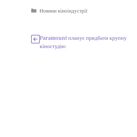
Категорії
Новини кіноіндустрії
Paramount планує придбати крупну
кіностудію