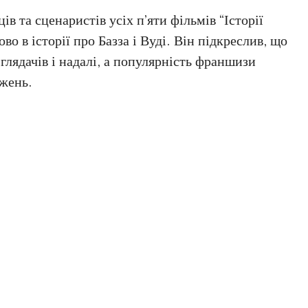
в та сценаристів усіх п’яти фільмів “Історії
во в історії про Базза і Вуді. Він підкреслив, що
глядачів і надалі, а популярність франшизи
вжень.