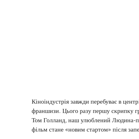
Кіноіндустрія завжди перебуває в центр
франшизи. Цього разу першу скрипку г
Том Голланд, наш улюблений Людина-па
фільм стане «новим стартом» після за