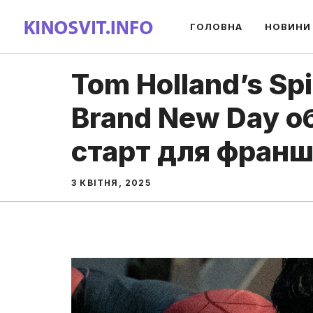
Перейти
ГОЛОВНА
НОВИНИ
до
вмісту
Tom Holland’s Sp
Brand New Day о
старт для фран
3 КВІТНЯ, 2025