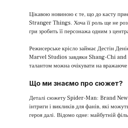
Цікавою новиною є те, що до касту при
Stranger Things. Хоча її роль ще не ро
гри зробить її персонажа одним з центр
Режисерське крісло займає Дестін Дені
Marvel Studios завдяки Shang-Chi and t
талантом можна очікувати на вражаюче 
Що ми знаємо про сюжет?
Деталі сюжету Spider-Man: Brand New 
інтриги і викликів для фанів, які можут
героя далі. Відомо одне: майбутній філ