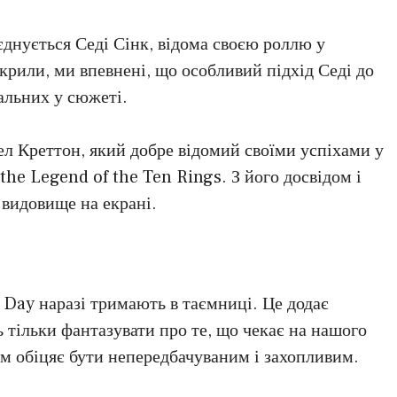
єднується Седі Сінк, відома своєю роллю у
зкрили, ми впевнені, що особливий підхід Седі до
альних у сюжеті.
ел Креттон, який добре відомий своїми успіхами у
he Legend of the Ten Rings. З його досвідом і
видовище на екрані.
Day наразі тримають в таємниці. Це додає
ь тільки фантазувати про те, що чекає на нашого
ьм обіцяє бути непередбачуваним і захопливим.