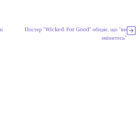
лі
Постер “Wicked: For Good” обіцяє, що “ви
змінитесь”