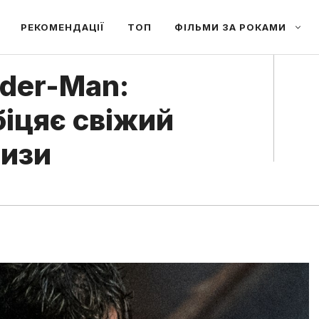
РЕКОМЕНДАЦІЇ
ТОП
ФІЛЬМИ ЗА РОКАМИ
ider-Man:
біцяє свіжий
шизи