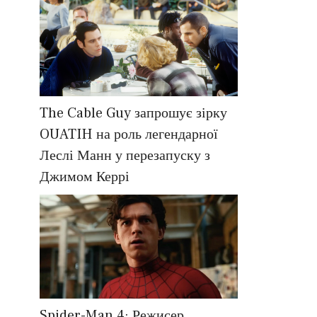
The Cable Guy запрошує зірку
OUATIH на роль легендарної
Леслі Манн у перезапуску з
Джимом Керрі
Spider-Man 4: Режисер