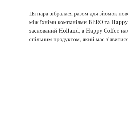
Ця пара зібралася разом для зйомок нов
між їхніми компаніями BERO та Happy C
заснований Holland, а Happy Coffee н
спільним продуктом, який має з’явитис