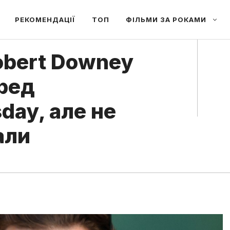
РЕКОМЕНДАЦІЇ
ТОП
ФІЛЬМИ ЗА РОКАМИ
Robert Downey
еред
day, але не
али