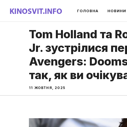
Перейти
ГОЛОВНА
НОВИНИ
до
вмісту
Tom Holland та 
Jr. зустрілися п
Avengers: Dooms
так, як ви очікув
11 ЖОВТНЯ, 2025