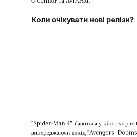
O’Connor та Avi Arad.
Коли очікувати нові релізи?
“Spider-Man 4” з’явиться у кінотеатра
випереджаючи вихід “Avengers: Doomsda