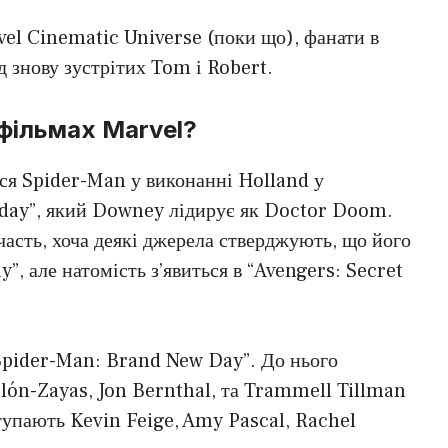
vel Cinematic Universe (поки що), фанати в
д знову зустрітих Tom і Robert.
 фільмах Marvel?
ься Spider-Man у виконанні Holland у
day”, який Downey лідирує як Doctor Doom.
часть, хоча деякі джерела стверджують, що його
, але натомість з’явиться в “Avengers: Secret
Spider-Man: Brand New Day”. До нього
olón-Zayas, Jon Bernthal, та Trammell Tillman
тупають Kevin Feige, Amy Pascal, Rachel