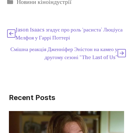
Категорії
Новини кіноіндустрії
Jason Isaacs згадує про роль ‘расиста’ Люціуса
Мелфоя у Гаррі Поттері
Смішна реакція Дженніфер Эністон на камео у
другому сезоні “The Last of Us”
Recent Posts