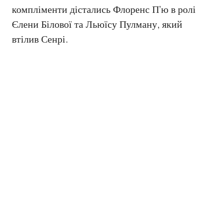
компліменти дістались Флоренс П’ю в ролі
Єлени Білової та Льюїсу Пулману, який
втілив Сенрі.