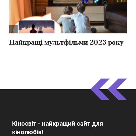
Кіносвіт - найкращий сайт для
кінолюбів!