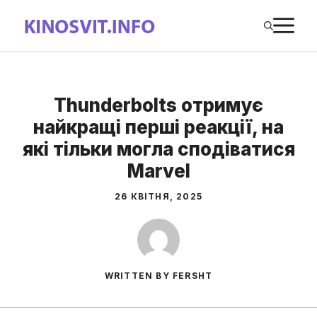
Перейти
М
до
вмісту
Thunderbolts отримує
найкращі перші реакції, на
які тільки могла сподіватися
Marvel
26 КВІТНЯ, 2025
WRITTEN BY FERSHT