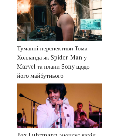
Туманні перспективи Тома
Холланда як Spider-Man у
Marvel та плани Sony щодо
його майбутнього
Baz Luhrmann анонсує вихід