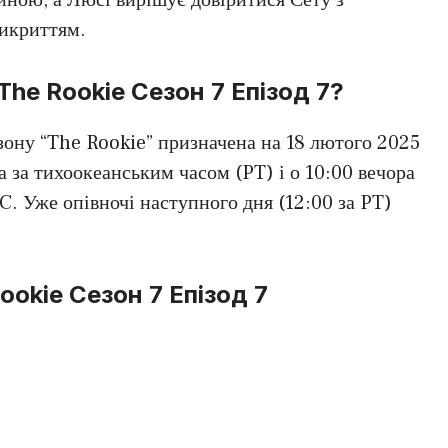
рикриттям.
he Rookie Сезон 7 Епізод 7?
езону “The Rookie” призначена на 18 лютого 2025
а за тихоокеанським часом (PT) і о 10:00 вечора
C. Уже опівночі наступного дня (12:00 за PT)
okie Сезон 7 Епізод 7