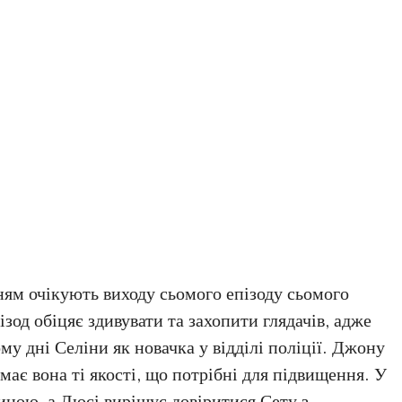
ням очікують виходу сьомого епізоду сьомого
зод обіцяє здивувати та захопити глядачів, адже
у дні Селіни як новачка у відділі поліції. Джону
має вона ті якості, що потрібні для підвищення. У
иною, а Люсі вирішує довіритися Сету з