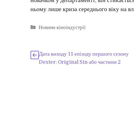
новачком у департаменті, він стикається
ньому лише криза середнього віку на вл
Категорії
Новини кіноіндустрії
Дата виходу 11 епізоду першого сезону
Dexter: Original Sin або частини 2