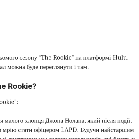
ьомого сезону “The Rookie” на платформі Hulu.
іал можна буде переглянути і там.
he Rookie?
ookie”:
я малого хлопця Джона Нолана, який після події,
ою мрію стати офіцером LAPD. Будучи найстаршим