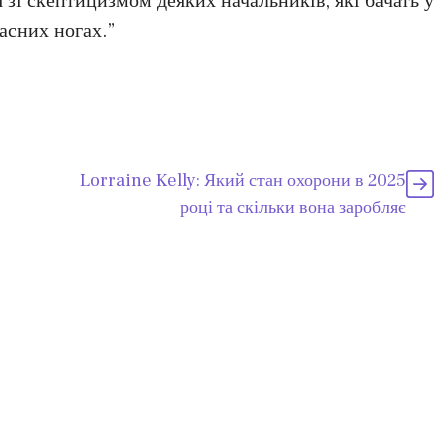
 зі скептицизмом деяких начальників, які бачать у
асних ногах.”
Lorraine Kelly: Який стан охорони в 2025
році та скільки вона заробляє