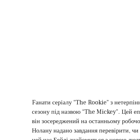
Fанати серіалу “The Rookie” з нетерпін
сезону під назвою “The Mickey”. Цей епі
він зосереджений на останньому робочом
Нолану надано завдання перевірити, чи 
цей час Бейлі знайомиться з новою люд