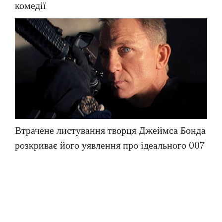
комедії
Втрачене листування творця Джеймса Бонда
розкриває його уявлення про ідеального 007