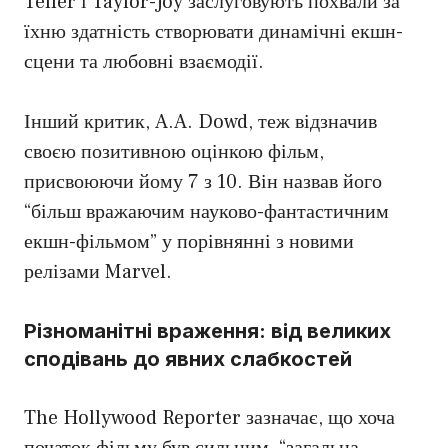
Teller і Taylor-Joy заслуговують похвали за
їхню здатність створювати динамічні екшн-
сцени та любовні взаємодії.
Інший критик, A.A. Dowd, теж відзначив
своєю позитивною оцінкою фільм,
присвоюючи йому 7 з 10. Він назвав його
“більш вражаючим науково-фантастичним
екшн-фільмом” у порівнянні з новими
релізами Marvel.
Різноманітні враження: від великих
сподівань до явних слабкостей
The Hollywood Reporter зазначає, що хоча