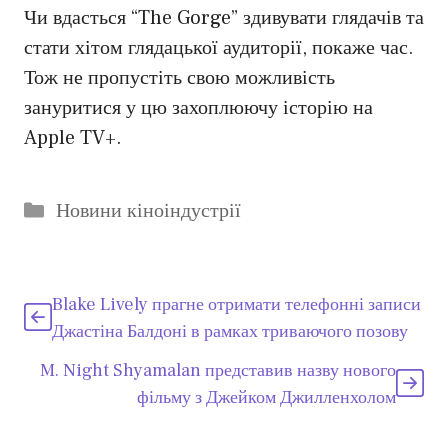
Чи вдасться “The Gorge” здивувати глядачів та
стати хітом глядацької аудиторії, покаже час.
Тож не пропустіть свою можливість
зануритися у цю захоплюючу історію на
Apple TV+.
Категорії
Новини кіноіндустрії
Blake Lively прагне отримати телефонні записи
Джастіна Балдоні в рамках триваючого позову
M. Night Shyamalan представив назву нового
фільму з Джейком Джилленхолом