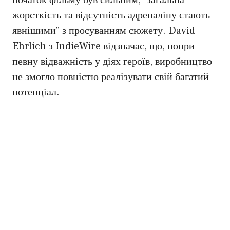
початок фільму був сильним, “загальна
жорсткість та відсутність адреналіну стають
явнішими” з просуванням сюжету. David
Ehrlich з IndieWire відзначає, що, попри
певну відважність у діях героїв, виробництво
не змогло повністю реалізувати свій багатий
потенціал.