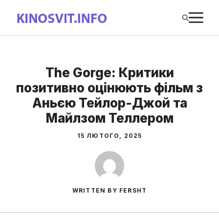
Перейти
М
до
вмісту
The Gorge: Критики
позитивно оцінюють фільм з
Аньєю Тейлор-Джой та
Майлзом Теллером
15 ЛЮТОГО, 2025
WRITTEN BY FERSHT