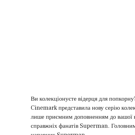
Ви колекціонуєте відерця для попкорну?
Cinemark представила нову серію колек
лише приємним доповненням до вашої ко
справжніх фанатів Superman. Головним
напарник Superman.