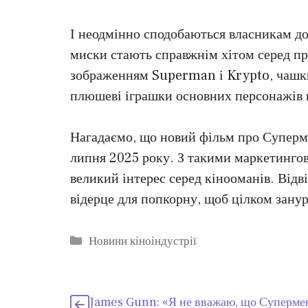
І неодмінно сподобаються власникам до
миски стають справжнім хітом серед при
зображенням Superman і Krypto, чашки
плюшеві іграшки основних персонажів к
Нагадаємо, що новий фільм про Суперм
липня 2025 року. З такими маркетингов
великий інтерес серед кінооманів. Відв
відерце для попкорну, щоб цілком зану
Категорії
Новини кіноіндустрії
James Gunn: «Я не вважаю, що Суперме