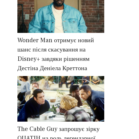
Wonder Man отримує новий
шанс після скасування на
Disney+ завдяки рішенням
Дестіна Деніела Креттона
The Cable Guy запрошує зірку
OUATIH на роль легендарної