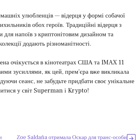
машніх улюбленців — відерця у формі собачої
хильників обох героїв. Традиційні відерця з
 для напоїв з криптонітовим дизайном та
олекції додають різноманітності.
ена очікується в кінотеатрах США та IMAX 11
ими зусиллями, як цей, прем’єра вже викликала
ідуючи сеанс, не забудьте придбати своє унікальне
ритися у світ Superman і Krypto!
н
Zoe Saldaña отримала Оскар для транс-особи