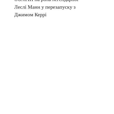
Леслі Манн у перезапуску з
Джимом Керрі