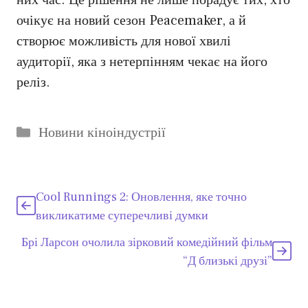
них час. Це рішення не лише порадує тих, хто
очікує на новий сезон Peacemaker, а й
створює можливість для нової хвилі
аудиторії, яка з нетерпінням чекає на його
реліз.
Категорії
Новини кіноіндустрії
Cool Runnings 2: Оновлення, яке точно
викликатиме суперечливі думки
Брі Ларсон очолила зірковий комедійний фільм
“Д близькі друзі”