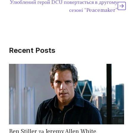
Улюблений герой DCU повертається в другому
сезоні “Peacemaker”
Recent Posts
Ben Stiller та Jeremy Allen White