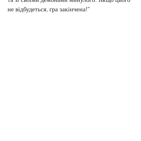
та зі своїми демонами минулого. Якщо цього
не відбудеться, гра закінчена!”