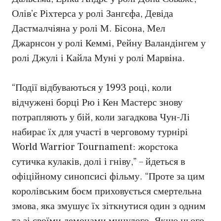
Олів’є Ріхтерса у ролі Зангєфа, Девіда
Дастмалчіяна у ролі М. Бісона, Мел
Джарнсон у ролі Кеммі, Рейну Валандінгем у
ролі Джулі і Кайла Муні у ролі Марвіна.
“Події відбуваються у 1993 році, коли
відчужені борці Рю і Кен Мастерс знову
потрапляють у бій, коли загадкова Чун-Лі
набирає їх для участі в черговому турнірі
World Warrior Tournament: жорстока
сутичка кулаків, долі і гніву,” – йдеться в
офіційному синопсисі фільму. “Проте за цим
королівським боєм приховується смертельна
змова, яка змушує їх зіткнутися один з одним