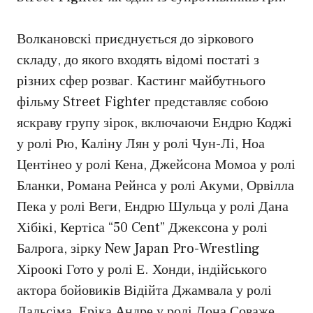
Волкановскі приєднується до зіркового
складу, до якого входять відомі постаті з
різних сфер розваг. Кастинг майбутнього
фільму Street Fighter представляє собою
яскраву групу зірок, включаючи Ендрю Коджі
у ролі Рю, Каліну Лян у ролі Чун-Лі, Ноа
Центінео у ролі Кена, Джейсона Момоа у ролі
Бланки, Романа Рейнса у ролі Акуми, Орвілла
Пека у ролі Веги, Ендрю Шульца у ролі Дана
Хібікі, Кертіса “50 Cent” Джексона у ролі
Балрога, зірку New Japan Pro-Wrestling
Хіроокі Гото у ролі Е. Хонди, індійського
актора бойовиків Відійта Джамвала у ролі
Дальсіма, Еріка Андре у ролі Дона Соваже,