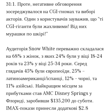
31:1. Проте, негативне обговорення
зосереджувалося на CGI-гномах та виборі
акторів. Один з користувачів зауважив, що “ті
CGI-гіганти були жахливими! Від них
мурашки по шкірі!”
Аудиторія Snow White переважно складалася
на 68% з жінок, з яких 24% були у віці 18-24
років та 23% у віці 25-34 роки. Серед
глядачів 45% були європеоїди, 25% –
латиноамериканці/іспанці, 12% – чорні, та
11% азійські. Найкращим місцем за
прибутками став AMC Disney Springs у
Флориді, заробивши $135,200 до суботи.
IMAX-покази принесли додаткові $2.8