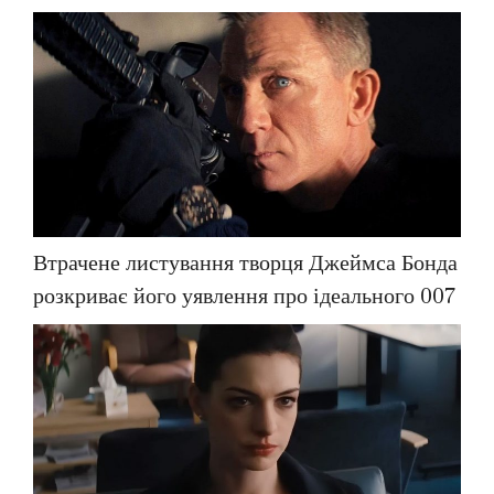
Втрачене листування творця Джеймса Бонда
розкриває його уявлення про ідеального 007