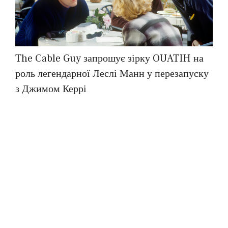
The Cable Guy запрошує зірку OUATIH на
роль легендарної Леслі Манн у перезапуску
з Джимом Керрі