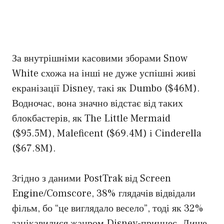
За внутрішніми касовими зборами Snow
White схожа на інші не дуже успішні живі
екранізації Disney, такі як Dumbo ($46M).
Водночас, вона значно відстає від таких
блокбастерів, як The Little Mermaid
($95.5M), Maleficent ($69.4M) і Cinderella
($67.8M).
Згідно з даними PostTrak від Screen
Engine/Comscore, 38% глядачів відвідали
фільм, бо “це виглядало весело”, тоді як 32%
зацікавилися жанром Disney-принцес. Лише