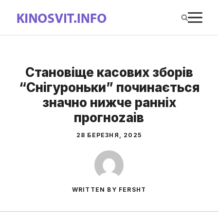
Перейти
М
до
вмісту
Становіще касових зборів
“Снігуроньки” починається
значно нижче ранніх
прогноzaів
28 БЕРЕЗНЯ, 2025
WRITTEN BY FERSHT