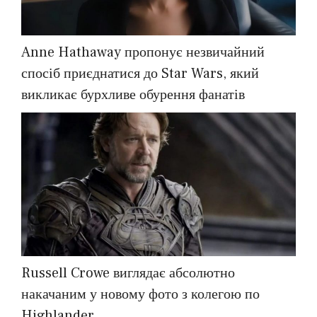
Anne Hathaway пропонує незвичайний
спосіб приєднатися до Star Wars, який
викликає бурхливе обурення фанатів
Russell Crowe виглядає абсолютно
накачаним у новому фото з колегою по
Highlander