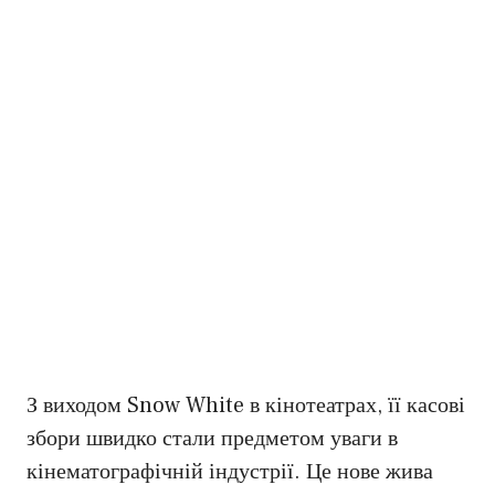
З виходом Snow White в кінотеатрах, її касові
збори швидко стали предметом уваги в
кінематографічній індустрії. Це нове жива