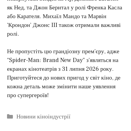
як Нед, та Джон Бернтал у ролі Френка Касла
або Карателя. Михаїл Мандо та Марвін
‘Крондон’ Джонс III також отримали важливі
ролі.
Не пропустіть цю грандіозну прем’єру, адже
“Spider-Man: Brand New Day” з’являться на
екранах кінотеатрів з 31 липня 2026 року.
Приготуйтеся до нових пригод у світ кіно, де
кожна деталь може змінити наше уявлення
про супергероїв!
Категорії
Новини кіноіндустрії