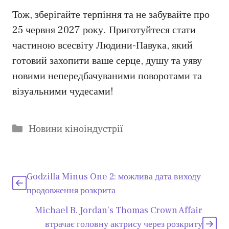
Тож, зберігайте терпіння та не забувайте про
25 червня 2027 року. Приготуйтеся стати
частиною всесвіту Людини-Павука, який
готовий захопити ваше серце, душу та уяву
новими непередбачуваними поворотами та
візуальними чудесами!
Категорії
Новини кіноіндустрії
Godzilla Minus One 2: можлива дата виходу
продовження розкрита
Michael B. Jordan’s Thomas Crown Affair
втрачає головну актрису через розкриту