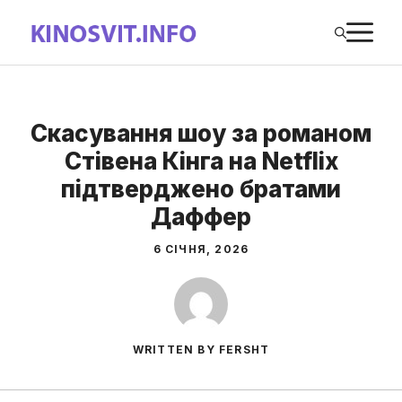
Перейти
М
до
вмісту
Скасування шоу за романом
Стівена Кінга на Netflix
підтверджено братами
Даффер
6 СІЧНЯ, 2026
WRITTEN BY FERSHT