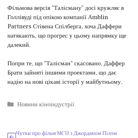
Фільмова версія “Талісману” досі кружляє в
Голлівуді під опікою компанії Amblin
Partners Стівена Спілберга, хоча Даффери
натякають, що прогрес у цьому напрямку ще
далекий.
Попри те, що “Талісман” скасовано, Даффер
Брати зайняті іншими проектами, що дає
надію на нові цікаві історії у майбутньому.
Категорії
Новини кіноіндустрії
Чутки про фільм MCU з Джорданом Пілом