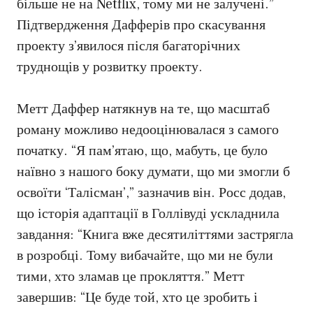
більше не на Netflix, тому ми не залучені.”
Підтвердження Дафферів про скасування
проекту з’явилося після багаторічних
труднощів у розвитку проекту.
Метт Даффер натякнув на те, що масштаб
роману можливо недооцінювалася з самого
початку. “Я пам’ятаю, що, мабуть, це було
наївно з нашого боку думати, що ми змогли б
освоїти ‘Талісман’,” зазначив він. Росс додав,
що історія адаптації в Голлівуді ускладнила
завдання: “Книга вже десятиліттями застрягла
в розробці. Тому вибачайте, що ми не були
тими, хто зламав це прокляття.” Метт
завершив: “Це буде той, хто це зробить і