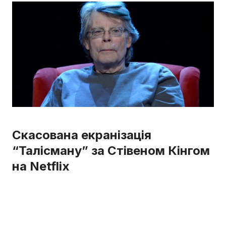
Скасована екранізація
“Талісману” за Стівеном Кінгом
на Netflix