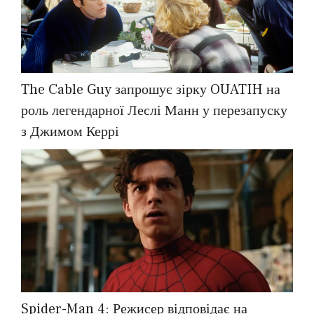
The Cable Guy запрошує зірку OUATIH на
роль легендарної Леслі Манн у перезапуску
з Джимом Керрі
Spider-Man 4: Режисер відповідає на