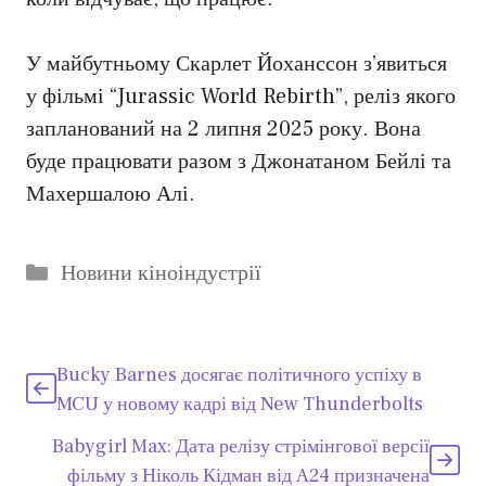
У майбутньому Скарлет Йоханссон з’явиться
у фільмі “Jurassic World Rebirth”, реліз якого
запланований на 2 липня 2025 року. Вона
буде працювати разом з Джонатаном Бейлі та
Махершалою Алі.
Категорії
Новини кіноіндустрії
Bucky Barnes досягає політичного успіху в
MCU у новому кадрі від New Thunderbolts
Babygirl Max: Дата релізу стрімінгової версії
фільму з Ніколь Кідман від A24 призначена