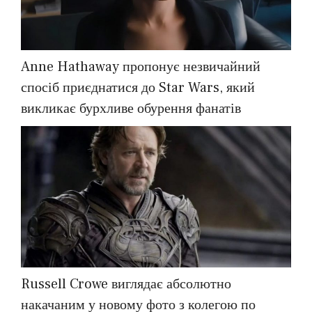
Anne Hathaway пропонує незвичайний
спосіб приєднатися до Star Wars, який
викликає бурхливе обурення фанатів
Russell Crowe виглядає абсолютно
накачаним у новому фото з колегою по