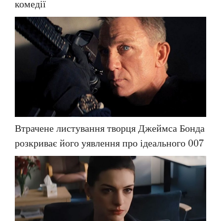
комедії
Втрачене листування творця Джеймса Бонда
розкриває його уявлення про ідеального 007