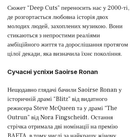
Сюжет “Deep Cuts” переносить нас у 2000-ті,
де розгортається любовна історія двох
молодих людей, захоплених музикою. Вони
стикаються з непростими реаліями
амбіційного життя та дорослішання протягом
цілої декади, яка визначила їхнє покоління.
Сучасні успіхи Saoirse Ronan
Нещодавно глядачі бачили Saoirse Ronan у
історичній драмі “Blitz” від видатного
режисера Steve McQueen та у драмі “The
Outrun” від Nora Fingscheidt. Остання
стрічка отримала дві номінації на премію
BAFTA, в тому числі за найкращу жіночу