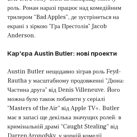
роль. Ронан наразі працює над комедійним
трилером “Bad Apples”, де зустрінеться на
екрані з зіркою “Гра Престолів” Jacob
Anderson.
Кар’єра Austin Butler: нові проекти
Austin Butler нещодавно зіграв роль Feyd-
Rautha у масштабному продовженні “Дюна:
Частина друга” від Denis Villeneuve. Його
можна було також побачити у серіалі
“Masters of the Air” від Apple TV+. Butler
має в запасі ще декілька значущих ролей: в
кримінальній драмі “Caught Stealing” від
Darren Aronofsky, у чорній комедії