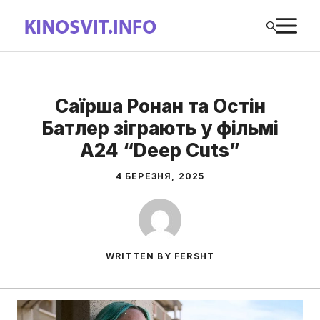
Перейти
М
до
вмісту
Саїрша Ронан та Остін
Батлер зіграють у фільмі
A24 “Deep Cuts”
4 БЕРЕЗНЯ, 2025
WRITTEN BY FERSHT