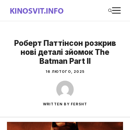
Перейти
М
до
вмісту
Роберт Паттінсон розкрив
нові деталі зйомок The
Batman Part II
16 ЛЮТОГО, 2025
WRITTEN BY FERSHT