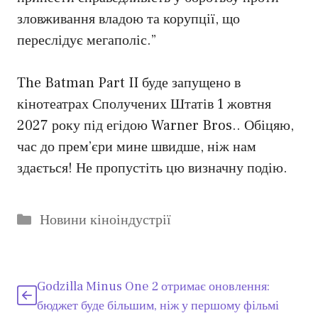
зловживання владою та корупції, що
переслідує мегаполіс.”
The Batman Part II буде запущено в
кінотеатрах Сполучених Штатів 1 жовтня
2027 року під егідою Warner Bros.. Обіцяю,
час до прем’єри мине швидше, ніж нам
здається! Не пропустіть цю визначну подію.
Категорії
Новини кіноіндустрії
Godzilla Minus One 2 отримає оновлення:
бюджет буде більшим, ніж у першому фільмі