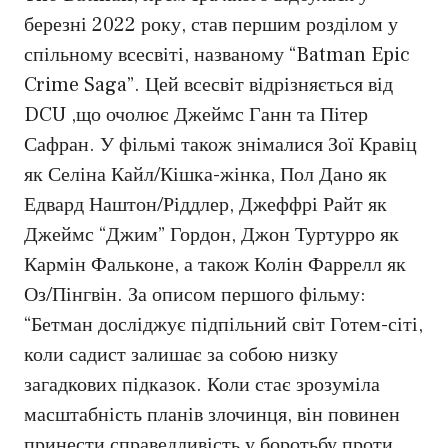
березні 2022 року, став першим розділом у
спільному всесвіті, названому “Batman Epic
Crime Saga”. Цей всесвіт відрізняється від
DCU ,що очолює Джеймс Ганн та Пітер
Сафран. У фільмі також знімалися Зої Кравіц
як Селіна Кайл/Кішка-жінка, Пол Дано як
Едвард Наштон/Ріддлер, Джеффрі Райт як
Джеймс “Джим” Гордон, Джон Туртурро як
Кармін Фальконе, а також Колін Фаррелл як
Оз/Пінгвін. За описом першого фільму:
“Бетман досліджує підпільний світ Готем-сіті,
коли садист залишає за собою низку
загадкових підказок. Коли стає зрозуміла
масштабність планів злочинця, він повинен
принести справедливість у боротьбу проти