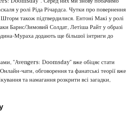
ers: Doomsday”. Серед них ми знову побачимо
аскаля у ролі Ріда Річардса. Чутки про повернення
 Шторм також підтвердилися. Ентоні Макі у ролі
аки Барнс/Зимовий Солдат, Летіша Райт у образі
юдина-Мураха додають ще більшої інтриги до
ами, “Avengers: Doomsday” вже обіцяє стати
Онлайн-чати, обговорення та фанатські теорії вже
ування та намагання розкрити всі загадки,
у