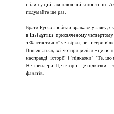
облич у цій захоплюючій кіноісторії. А
подумайте ще раз.
Брати Руссо зробили вражаючу заяву, як
в Instagram, присвяченому четвертому
з Фантастичної четвірки, режисери від
Виявляється, всі чотири релізи – це не 
насправді “історії” і “підказки”. “Те, 
Не трейлери. Це історії. Це підказки… 
фанатів.