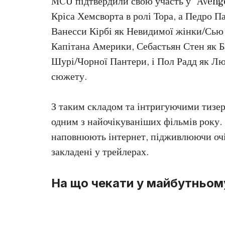
MCU підтвердили свою участь у “Aveng
Кріса Хемсворта в ролі Тора, а Педро П
Ванесси Кірбі як Невидимої жінки/Сью
Капітана Америки, Себастьян Стен як Б
Шурі/Чорної Пантери, і Пол Радд як Л
сюжету.
З таким складом та інтригуючими тизер
одним з найочікуваніших фільмів року. 
наповнюють інтернет, підживлюючи очік
закладені у трейлерах.
На що чекати у майбутньом