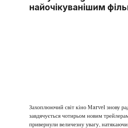
найочікуванішим філ
Захоплюючий світ кіно Marvel знову рад
завдячується чотирьом новим трейлера
привернули величезну увагу, натякаючи