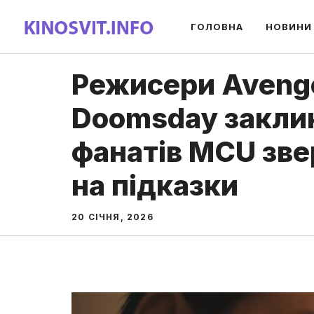
Перейти
ГОЛОВНА
НОВИНИ
до
вмісту
Режисери Aveng
Doomsday закли
фанатів MCU зве
на підказки
20 СІЧНЯ, 2026