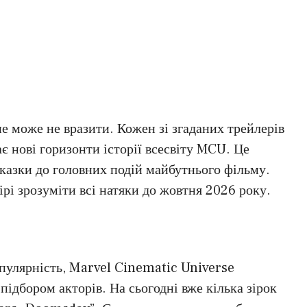
не може не вразити. Кожен зі згаданих трейлерів
ає нові горизонти історії всесвіту MCU. Це
підказки до головних подій майбутнього фільму.
рі зрозуміти всі натяки до жовтня 2026 року.
опулярність, Marvel Cinematic Universe
ідбором акторів. На сьогодні вже кілька зірок