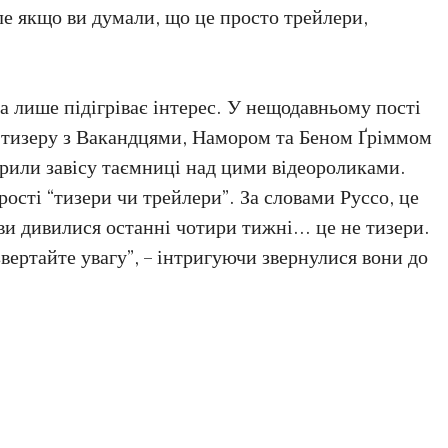
ле якщо ви думали, що це просто трейлери,
а лише підігріває інтерес. У нещодавньому пості
 тизеру з Вакандцями, Намором та Беном Ґріммом
крили завісу таємниці над цими відеороликами.
прості “тизери чи трейлери”. За словами Руссо, це
що ви дивилися останні чотири тижні… це не тизери.
звертайте увагу”, – інтригуючи звернулися вони до