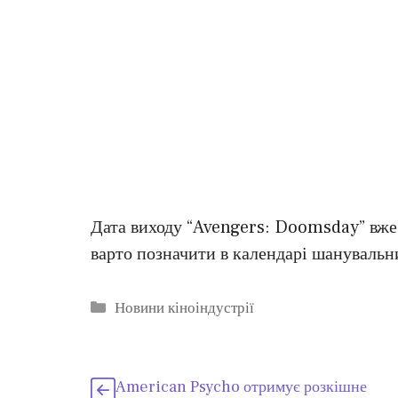
Дата виходу “Avengers: Doomsday” вже в
варто позначити в календарі шанувальн
Категорії
Новини кіноіндустрії
American Psycho отримує розкішне