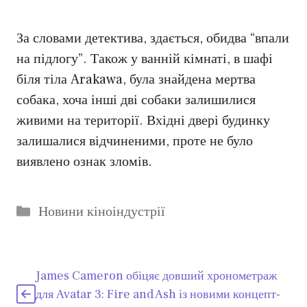
За словами детектива, здається, обидва “впали
на підлогу”. Також у ванній кімнаті, в шафі
біля тіла Arakawa, була знайдена мертва
собака, хоча інші дві собаки залишилися
живими на території. Вхідні двері будинку
залишалися відчиненими, проте не було
виявлено ознак зломів.
Категорії
Новини кіноіндустрії
James Cameron обіцяє довший хронометраж
для Avatar 3: Fire and Ash із новими концепт-