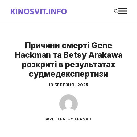
Перейти
М
до
вмісту
Причини смерті Gene
Hackman та Betsy Arakawa
розкриті в результатах
судмедекспертизи
13 БЕРЕЗНЯ, 2025
WRITTEN BY FERSHT