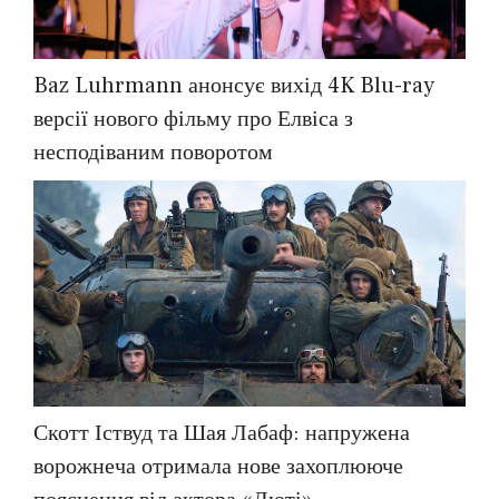
Baz Luhrmann анонсує вихід 4K Blu-ray
версії нового фільму про Елвіса з
несподіваним поворотом
Скотт Іствуд та Шая Лабаф: напружена
ворожнеча отримала нове захоплююче