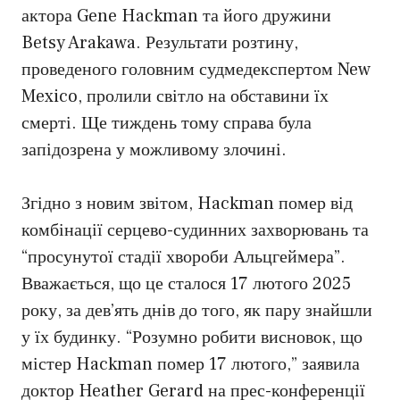
актора Gene Hackman та його дружини
Betsy Arakawa. Результати розтину,
проведеного головним судмедекспертом New
Mexico, пролили світло на обставини їх
смерті. Ще тиждень тому справа була
запідозрена у можливому злочині.
Згідно з новим звітом, Hackman помер від
комбінації серцево-судинних захворювань та
“просунутої стадії хвороби Альцгеймера”.
Вважається, що це сталося 17 лютого 2025
року, за дев’ять днів до того, як пару знайшли
у їх будинку. “Розумно робити висновок, що
містер Hackman помер 17 лютого,” заявила
доктор Heather Gerard на прес-конференції