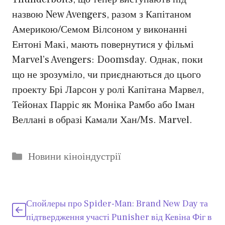
назвою New Avengers, разом з Капітаном
Америкою/Семом Вілсоном у виконанні
Ентоні Макі, мають повернутися у фільмі
Marvel’s Avengers: Doomsday. Однак, поки
що не зрозуміло, чи приєднаються до цього
проекту Брі Ларсон у ролі Капітана Марвел,
Тейонах Парріс як Моніка Рамбо або Іман
Веллані в образі Камали Хан/Ms. Marvel.
Категорії
Новини кіноіндустрії
Спойлеры про Spider-Man: Brand New Day та
підтвердження участі Punisher від Кевіна Фіг в