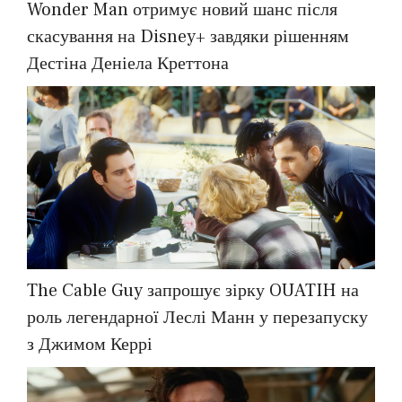
Wonder Man отримує новий шанс після
скасування на Disney+ завдяки рішенням
Дестіна Деніела Креттона
The Cable Guy запрошує зірку OUATIH на
роль легендарної Леслі Манн у перезапуску
з Джимом Керрі