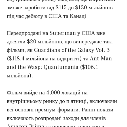
зможе заробити від $115 до $130 мільйонів
під час дебюту в США та Канаді.
Передпродажі на Superman у США вже
досягли $20 мільйонів, що випереджає такі
фільми, як Guardians of the Galaxy Vol. 3
($118.4 мільйона на відкритті) та Ant-Man
and the Wasp: Quantumania ($106.1
мільйона).
Фільм вийде на 4,000 локацій на
внутрішньому ринку до п’ятниці, включаючи
всі основні преміум-формати. Ранні покази
включають розпродані заходи для членів
Amazon Prime та попередні прем’єри в