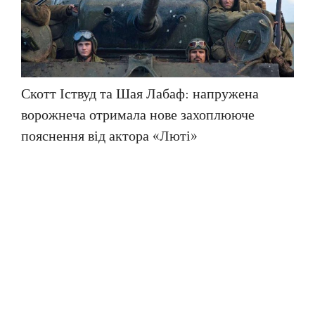
Скотт Іствуд та Шая Лабаф: напружена
ворожнеча отримала нове захоплююче
пояснення від актора «Люті»