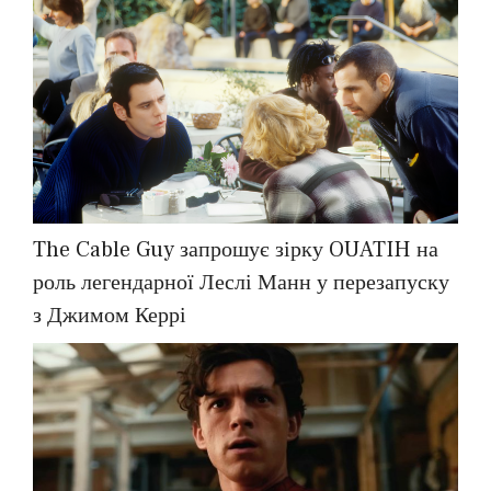
The Cable Guy запрошує зірку OUATIH на
роль легендарної Леслі Манн у перезапуску
з Джимом Керрі