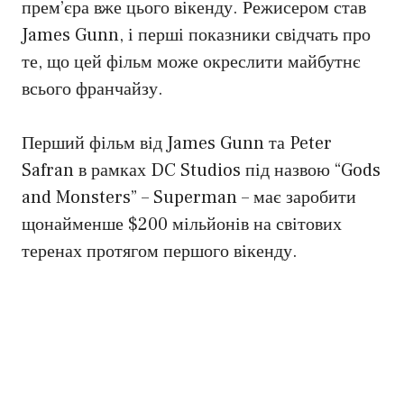
прем’єра вже цього вікенду. Режисером став
James Gunn, і перші показники свідчать про
те, що цей фільм може окреслити майбутнє
всього франчайзу.
Перший фільм від James Gunn та Peter
Safran в рамках DC Studios під назвою “Gods
and Monsters” – Superman – має заробити
щонайменше $200 мільйонів на світових
теренах протягом першого вікенду.