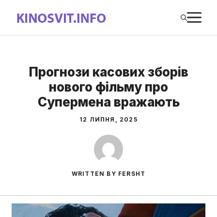
Перейти
М
до
вмісту
Прогнози касових зборів
нового фільму про
Супермена вражають
12 ЛИПНЯ, 2025
WRITTEN BY FERSHT