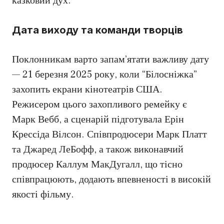
казковий дух.
Дата виходу та команди творців
Поклонникам варто запам’ятати важливу дату
— 21 березня 2025 року, коли “Білосніжка”
захопить екрани кінотеатрів США.
Режисером цього захопливого ремейку є
Марк Вебб, а сценарій підготувала Ерін
Крессіда Вілсон. Співпродюсери Марк Платт
та Джаред ЛеБофф, а також виконавчий
продюсер Каллум МакДугалл, що тісно
співпрацюють, додають впевненості в високій
якості фільму.