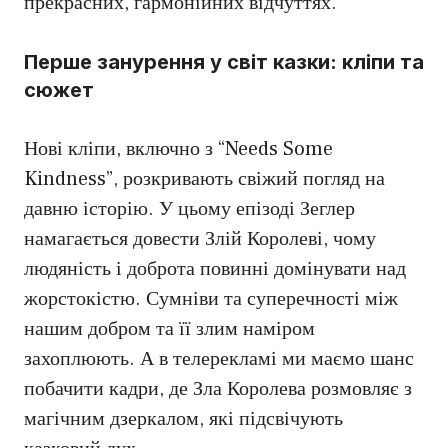
прекрасних, гармонійних відчуттях.
Перше занурення у світ казки: кліпи та
сюжет
Нові кліпи, включно з “Needs Some
Kindness”, розкривають свіжий погляд на
давню історію. У цьому епізоді Зеглер
намагається довести Злій Королеві, чому
людяність і доброта повинні домінувати над
жорстокістю. Сумніви та суперечності між
нашим добром та її злим наміром
захоплюють. А в телерекламі ми маємо шанс
побачити кадри, де Зла Королева розмовляє з
магічним дзеркалом, які підсвічують