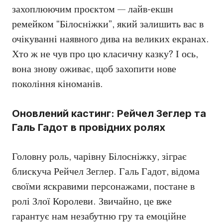
захоплюючим проєктом — лайв-екшн
ремейком “Білосніжки”, який залишить вас в
очікуванні наявного дива на великих екранах.
Хто ж не чув про цю класичну казку? І ось,
вона знову оживає, щоб захопити нове
покоління кіноманів.
Оновлений кастинг: Рейчел Зеглер та
Галь Гадот в провідних ролях
Головну роль, чарівну Білосніжку, зіграє
блискуча Рейчел Зеглер. Галь Гадот, відома
своїми яскравими персонажами, постане в
ролі Злої Королеви. Звичайно, це вже
гарантує нам незабутню гру та емоційне