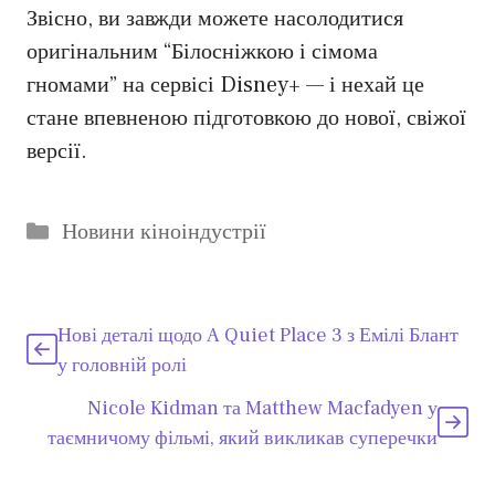
Звісно, ви завжди можете насолодитися
оригінальним “Білосніжкою і сімома
гномами” на сервісі Disney+ — і нехай це
стане впевненою підготовкою до нової, свіжої
версії.
Категорії
Новини кіноіндустрії
Нові деталі щодо A Quiet Place 3 з Емілі Блант
у головній ролі
Nicole Kidman та Matthew Macfadyen у
таємничому фільмі, який викликав суперечки