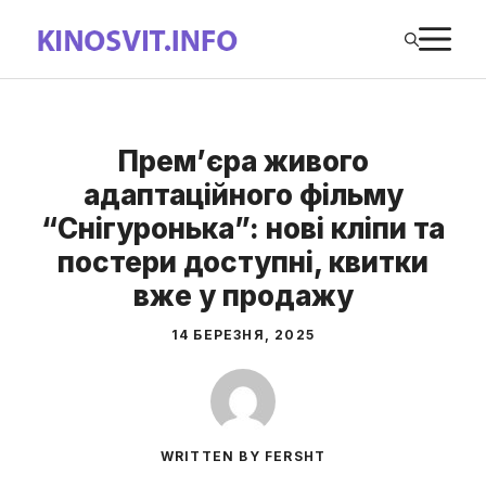
Перейти
М
до
вмісту
Прем’єра живого
адаптаційного фільму
“Снігуронька”: нові кліпи та
постери доступні, квитки
вже у продажу
14 БЕРЕЗНЯ, 2025
WRITTEN BY FERSHT