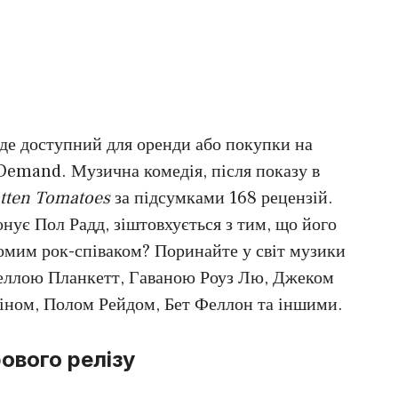
де доступний для оренди або покупки на
emand. Музична комедія, після показу в
tten Tomatoes
за підсумками 168 рецензій.
конує Пол Радд, зіштовхується з тим, що його
домим рок-співаком? Поринайте у світ музики
еллою Планкетт, Гаваною Роуз Лю, Джеком
іном, Полом Рейдом, Бет Феллон та іншими.
ового релізу