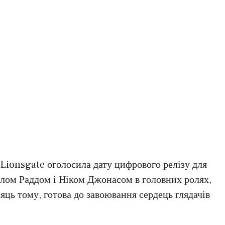
 Lionsgate оголосила дату цифрового релізу для
олом Раддом і Ніком Джонасом в головних ролях,
яць тому, готова до завоювання сердець глядачів