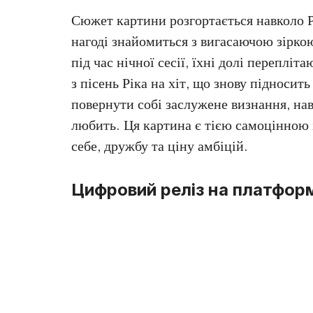
Сюжет картини розгортається навколо Рі
нагоді знайомиться з вигасаючою зіркою
під час нічної сесії, їхні долі переплі
з пісень Ріка на хіт, що знову підносить
повернути собі заслужене визнання, нав
любить. Ця картина є тією самоцінною і
себе, дружбу та ціну амбіцій.
Цифровий реліз на платфор