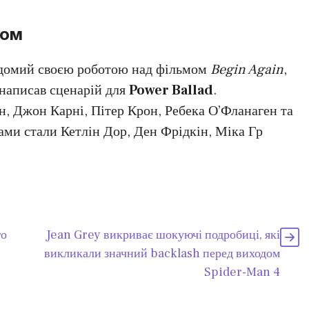
хом
відомий своєю роботою над фільмом
Begin Again
,
написав сценарій для
Power Ballad
.
, Джон Карні, Пітер Крон, Ребека О’Фланаген та
ми стали Кетлін Дор, Ден Фрідкін, Міка Гр
го
Jean Grey викриває шокуючі подробиці, які
викликали значний backlash перед виходом
Spider-Man 4