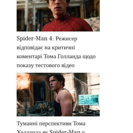
Spider-Man 4: Режисер
відповідає на критичні
коментарі Тома Голланда щодо
показу тестового відео
Туманні перспективи Тома
Холланда як Spider-Man у