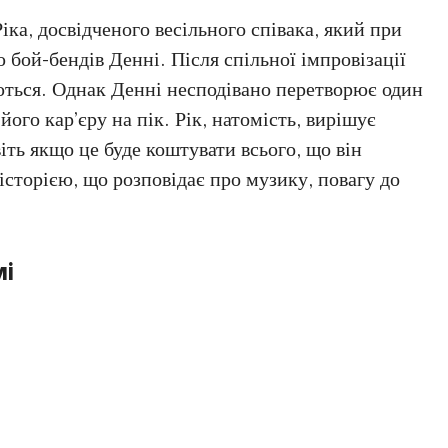
ка, досвідченого весільного співака, який при
 бой-бендів Денні. Після спільної імпровізації
таються. Однак Денні несподівано перетворює один
 його кар’єру на пік. Рік, натомість, вирішує
іть якщо це буде коштувати всього, що він
сторією, що розповідає про музику, повагу до
мі