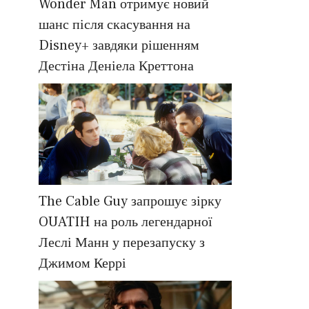
Wonder Man отримує новий
шанс після скасування на
Disney+ завдяки рішенням
Дестіна Деніела Креттона
The Cable Guy запрошує зірку
OUATIH на роль легендарної
Леслі Манн у перезапуску з
Джимом Керрі