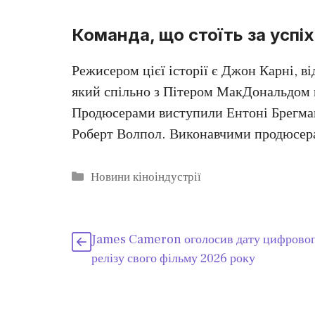
Команда, що стоїть за успі
Режисером цієї історії є Джон Карні, 
який спільно з Пітером МакДональдом 
Продюсерами виступили Ентоні Брегман
Роберт Волпол. Виконавчими продюсера
Категорії
Новини кіноіндустрії
James Cameron оголосив дату цифрово
релізу свого фільму 2026 року