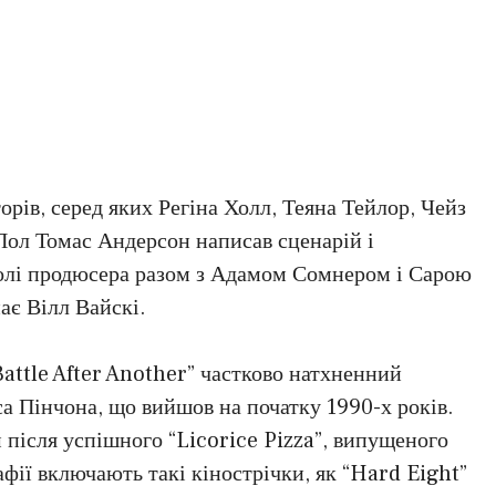
рів, серед яких Регіна Холл, Теяна Тейлор, Чейз
 Пол Томас Андерсон написав сценарій і
ролі продюсера разом з Адамом Сомнером і Сарою
є Вілл Вайскі.
attle After Another” частково натхненний
 Пінчона, що вийшов на початку 1990-х років.
після успішного “Licorice Pizza”, випущеного
фії включають такі кінострічки, як “Hard Eight”