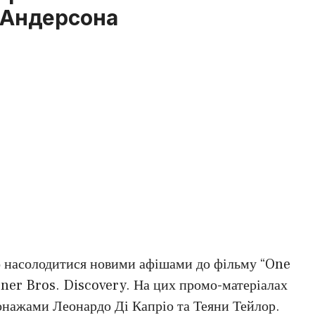
 Андерсона
но насолодитися новими афішами до фільму “One
ner Bros. Discovery. На цих промо-матеріалах
нажами Леонардо Ді Капріо та Теяни Тейлор.