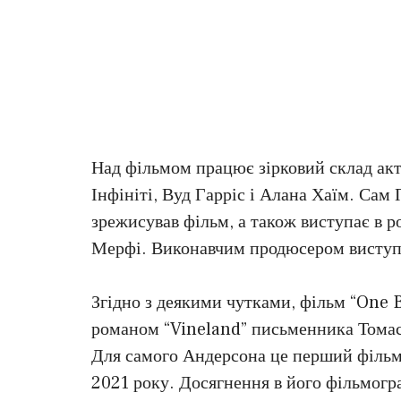
Над фільмом працює зірковий склад акто
Інфініті, Вуд Гарріс і Алана Хаїм. Сам
зрежисував фільм, а також виступає в 
Мерфі. Виконавчим продюсером виступа
Згідно з деякими чутками, фільм “One B
романом “Vineland” письменника Томаса
Для самого Андерсона це перший фільм 
2021 року. Досягнення в його фільмогра