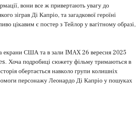
ормації, вони все ж привертають увагу до
го зіграв Ді Капріо, та загадкової героїні
ливо цікавим є постер з Тейлор у вагітному образі,
на екрани США та в зали IMAX 26 вересня 2025
res. Хоча подробиці сюжету фільму тримаються в
історія обертається навколо групи колишніх
опомоги персонажу Леонардо Ді Капріо у пошуках