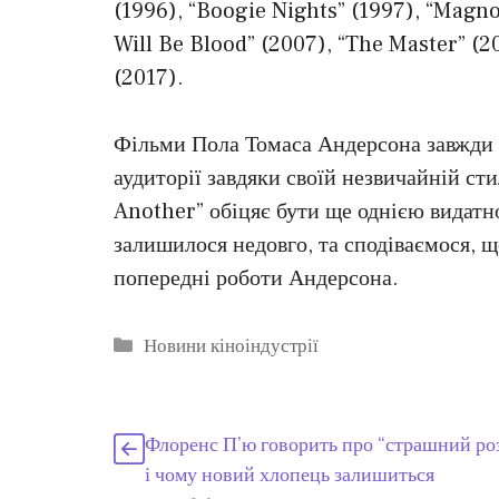
(1996), “Boogie Nights” (1997), “Magn
Will Be Blood” (2007), “The Master” (2
(2017).
Фільми Пола Томаса Андерсона завжди п
аудиторії завдяки своїй незвичайній ст
Another” обіцяє бути ще однією видатн
залишилося недовго, та сподіваємося, щ
попередні роботи Андерсона.
Категорії
Новини кіноіндустрії
Флоренс П’ю говорить про “страшний ро
і чому новий хлопець залишиться