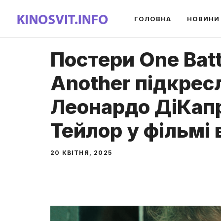
Перейти
ГОЛОВНА
НОВИНИ
до
вмісту
Постери One Batt
Another підкре
Леонардо ДіКапр
Тейлор у фільмі 
20 КВІТНЯ, 2025