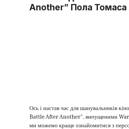
Another” Пола Томаса
Ось і настав час для шанувальників кі
Battle After Another”, випущеними War
ми можемо краще ознайомитися з персо