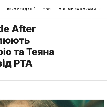
РЕКОМЕНДАЦІЇ
ТОП
ФІЛЬМИ ЗА РОКАМИ
le After
слюють
іо та Теяна
від PTA