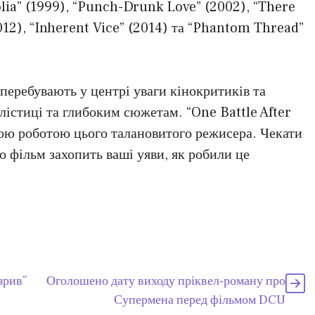
olia” (1999), “Punch-Drunk Love” (2002), “There
012), “Inherent Vice” (2014) та “Phantom Thread”
еребувають у центрі уваги кінокритиків та
илістиці та глибоким сюжетам. “One Battle After
ою роботою цього талановитого режисера. Чекати
о фільм захопить ваші уяви, як робили це
зрив”
Оголошено дату виходу пріквел-роману про
Супермена перед фільмом DCU