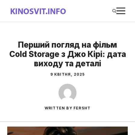
Перейти
М
до
вмісту
Перший погляд на фільм
Cold Storage з Джо Кірі: дата
виходу та деталі
9 КВІТНЯ, 2025
WRITTEN BY FERSHT