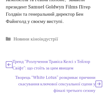
президент Samuel Goldwyn Films Пітер
Голдвін та генеральний директор Бен
Файнголд у своєму виступі.
Категорії
Новини кіноіндустрії
Тренд “Розлучення Травіса Келсі з Тейлор
Свіфт”: що стоїть за цим явищем
Творець “White Lotus” розкриває причини
скасування ключової сексуальної сцени у
фіналі третього сезону