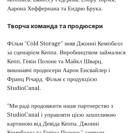
Аарона Хеффернана та Ендрю Брука.
Творча команда та продюсери
Фільм “Cold Storage” зняв Джонні Кемпбелл
за сценарієм Кеппа. Виробництвом займалися
Кепп, Гевін Полоне та Майкл Шварц,
виконавчі продюсери Аарон Енсвайлер і
Франц Річард. Фільм є продукцією
StudioCanal.
“Ми раді продовжити наше партнерство з
StudioCanal і управляти цією захопливою
картиною від Девіда Кеппа, Джонні
Кемпбелла та Гевіна Полоне,” заявили