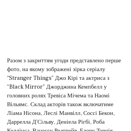
Разом з закриттям угоди представлено перше
фото, на якому зображені зірка серіалу
“Stranger Things” Джо Кірі та актриса з
“Black Mirror” Джорджина Кемпбелл у
головних ролях Тревіса Мічема та Наомі
Вільямс. Склад акторів також включатиме
Ліама Нісона, Леслі Манвілл, Соссі Бекон,
Даррелла Д’Сільву, Деніела Рігбі, Роба
Коллінса, Ванессу Редгрейв, Елору Торчія,