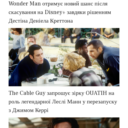
Wonder Man отримує новий шанс після
скасування на Disney+ завдяки рішенням
Дестіна Деніела Креттона
The Cable Guy запрошує зірку OUATIH на
роль легендарної Леслі Манн у перезапуску
з Джимом Керрі