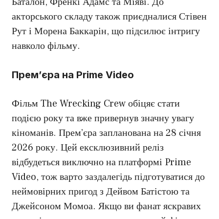
Баталон, Френкі Адамс та Міяві. До
акторського складу також приєдналися Стівен
Рут і Морена Баккарін, що підсилює інтригу
навколо фільму.
Прем’єра на Prime Video
Фільм The Wrecking Crew обіцяє стати
подією року та вже привернув значну увагу
кіноманів. Прем’єра запланована на 28 січня
2026 року. Цей ексклюзивний реліз
відбудеться виключно на платформі Prime
Video, тож варто заздалегідь підготуватися до
неймовірних пригод з Дейвом Батістою та
Джейсоном Момоа. Якщо ви фанат яскравих