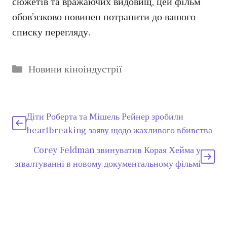
сюжетів та вражаючих видовищ, цей фільм
обов’язково повинен потрапити до вашого
списку перегляду.
Категорії
Новини кіноіндустрії
Діти Роберта та Мішель Рейнер зробили
heartbreaking заяву щодо жахливого вбивства
Corey Feldman звинуватив Корая Хейма у
зґвалтуванні в новому документальному фільмі