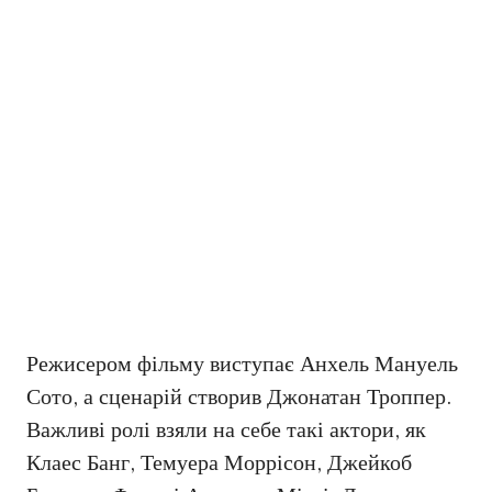
Режисером фільму виступає Анхель Мануель
Сото, а сценарій створив Джонатан Троппер.
Важливі ролі взяли на себе такі актори, як
Клаес Банг, Темуера Моррісон, Джейкоб