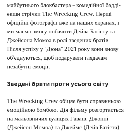
майбутнього блокбастера – комедійної бадді-
екшн стрічки The Wrecking Crew. Перші
офіційні фотографії вже на наших екранах, і
ми маємо змогу побачити Дейва Батісту та
Джейсона Момоа в ролі зведених братів.
Після успіху у “Дюна” 2021 року вони знову
об’єднуються, щоб подарувати глядачам
незабутні емоції.
Зведені брати проти усього світу
The Wrecking Crew обіцяє бути справжньою
емоційною бомбою. Дія фільму розгортається
на мальовничих вулицях Гаваїв. Джонні
(Джейсон Момоа) та Джеймс (Дейв Батіста)