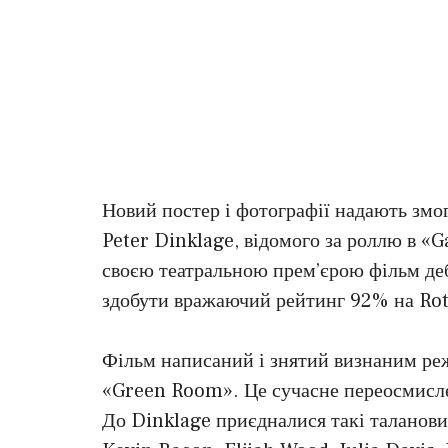
Новий постер і фотографії надають зм
Peter Dinklage, відомого за роллю в «G
своєю театральною прем’єрою фільм дебю
здобути вражаючий рейтинг 92% на Ro
Фільм написаний і знятий визнаним ре
«Green Room». Це сучасне переосмисле
До Dinklage приєдналися такі талановит