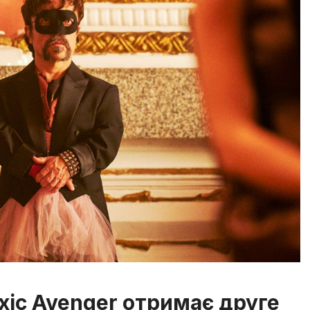
oxic Avenger отримає друге