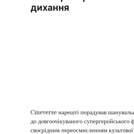
дихання
Cineverse нарешті порадував шанувальн
до довгоочікуваного супергеройського 
своєрідним переосмисленням культової