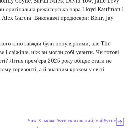
 Jonny Coyne, Sarah Niles, David Yow, Jane Levy
ли оригінальна режисерська пара Lloyd Kaufman і
 Alex Garcia. Виконавчі продюсери: Blair, Jay
ького кіно завжди були популярними, але The
е і свіжіше, ніж ви могли собі уявити. Чи готові
сті? Літня прем’єра 2025 року обіцяє стати не
ому горизонті, а й значним кроком у світі
Saw XI може бути скасований, майбутнє