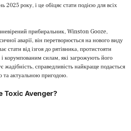
ь 2025 року, і це обіцяє стати подією для всіх
 зневірений прибиральник, Winston Gooze,
сичної аварії, він перетворюється на нового виду
ає стати від ізгоя до рятівника, протистояти
і корумпованим силам, які загрожують його
нує жадібність, справедливість найкраще подається
ю та актуальною пригодою.
e Toxic Avenger?