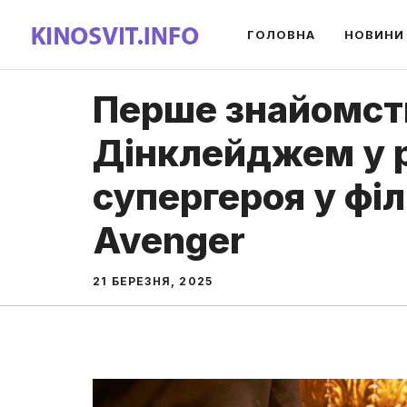
Перейти
ГОЛОВНА
НОВИНИ
до
вмісту
Перше знайомств
Дінклейджем у 
супергероя у філ
Avenger
21 БЕРЕЗНЯ, 2025