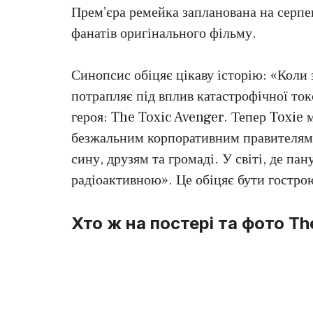
Прем’єра ремейка запланована на серпен
фанатів оригінального фільму.
Синопсис обіцяє цікаву історію: «Коли
потрапляє під вплив катастрофічної ток
героя: The Toxic Avenger. Тепер Toxie м
безжальним корпоративним правителям 
сину, друзям та громаді. У світі, де па
радіоактивною». Це обіцяє бути гостро
Хто ж на постері та фото Th