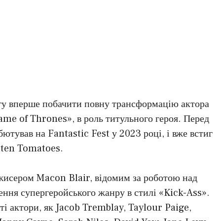
огу вперше побачити повну трансформацію актора
ame of Thrones», в роль титульного героя. Перед
тував на Fantastic Fest у 2023 році, і вже встиг
tten Tomatoes.
жисером Macon Blair, відомим за роботою над
ння супергеройського жанру в стилі «Kick-Ass».
і актори, як Jacob Tremblay, Taylour Paige,