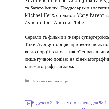
Kevin Bacon, Elijah Wood, Julia Davis,
та багато інших. Продюсерами виступи
Michael Herz, спільно з Mary Parent та
Ashenfelter і Andrew Pfeffer.
Серіали та фільми в жанрі супергеройс
Toxic Avenger обіцяє принести щось нов
ви до порції радіоактивної справедливо
лише гучною подією на кінематографічн
кінематографу загалом.
Категорії
Новини кіноіндустрії
Ведучого 2026 року оголошено для 98-ї