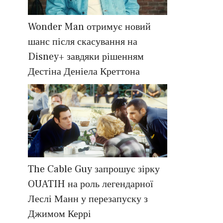
Wonder Man отримує новий
шанс після скасування на
Disney+ завдяки рішенням
Дестіна Деніела Креттона
The Cable Guy запрошує зірку
OUATIH на роль легендарної
Леслі Манн у перезапуску з
Джимом Керрі