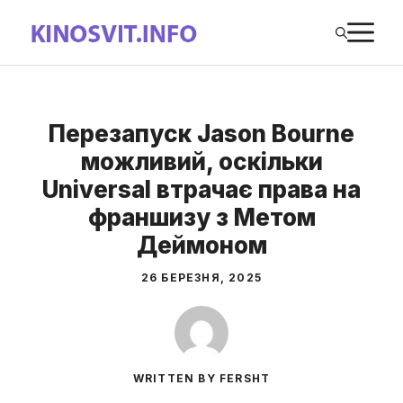
Перейти
М
до
вмісту
Перезапуск Jason Bourne
можливий, оскільки
Universal втрачає права на
франшизу з Метом
Деймоном
26 БЕРЕЗНЯ, 2025
WRITTEN BY FERSHT