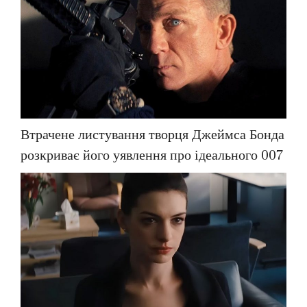
Втрачене листування творця Джеймса Бонда
розкриває його уявлення про ідеального 007