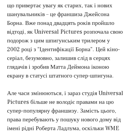
що привертає увагу як старих, так і нових
шанувальників – це франшиза Джейсона
Борна. Вже понад двадцять років пройшло
відтоді, як Universal Pictures розпочала свою
подорож з цим шпигунським трилером у
2002 році з “Ідентифікації Борна”. Цей кіно-
серіал, безумовно, залишив слід в серцях
глядачів і зробив Матта Деймона іконою
екрану в статусі штатного супер-шпигуна.
Але часи змінюються, і зараз студія Universal
Pictures більше не володіє правами на цю
супер-популярну франшизу. Замість цього,
права перебувають у пошуку нового дому від
імені рідні Роберта Ладлума, оскільки WME