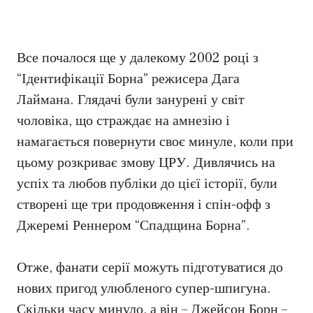
Все почалося ще у далекому 2002 році з
“Ідентифікації Борна” режисера Дага
Лаймана. Глядачі були занурені у світ
чоловіка, що страждає на амнезію і
намагається повернути своє минуле, коли при
цьому розкриває змову ЦРУ. Дивлячись на
успіх та любов публіки до цієї історії, були
створені ще три продовження і спін-офф з
Джеремі Реннером “Спадщина Борна”.
Отже, фанати серії можуть підготуватися до
нових пригод улюбленого супер-шпигуна.
Скільки часу минуло, а він – Джейсон Борн –