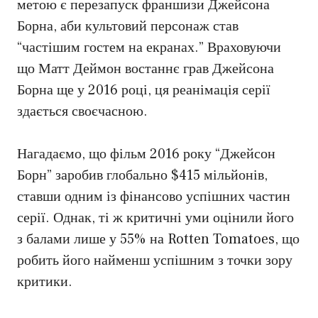
метою є перезапуск франшизи Джейсона
Борна, аби культовий персонаж став
“частішим гостем на екранах.” Враховуючи
що Матт Деймон востаннє грав Джейсона
Борна ще у 2016 році, ця реанімація серії
здається своєчасною.
Нагадаємо, що фільм 2016 року “Джейсон
Борн” заробив глобально $415 мільйонів,
ставши одним із фінансово успішних частин
серії. Однак, ті ж критичні уми оцінили його
з балами лише у 55% на Rotten Tomatoes, що
робить його найменш успішним з точки зору
критики.