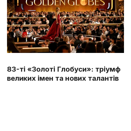
83-ті «Золоті Глобуси»: тріумф
великих імен та нових талантів