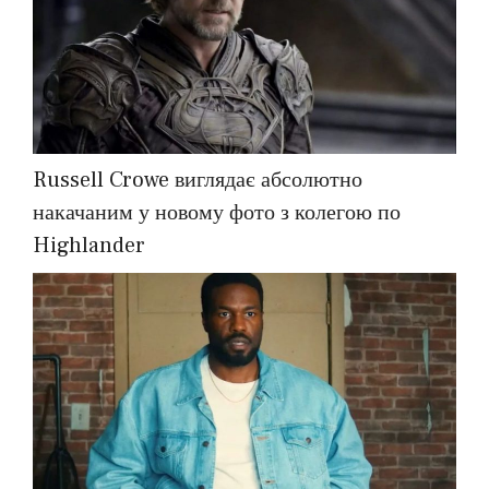
Russell Crowe виглядає абсолютно
накачаним у новому фото з колегою по
Highlander