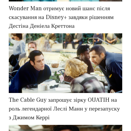
Wonder Man отримує новий шанс після
скасування на Disney+ завдяки рішенням
Дестіна Деніела Креттона
The Cable Guy запрошує зірку OUATIH на
роль легендарної Леслі Манн у перезапуску
з Джимом Керрі