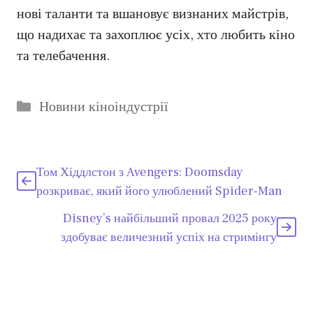
нові таланти та вшановує визнаних майстрів,
що надихає та захоплює усіх, хто любить кіно
та телебачення.
Категорії
Новини кіноіндустрії
Том Хіддлстон з Avengers: Doomsday
розкриває, який його улюблений Spider-Man
Disney’s найбільший провал 2025 року
здобуває величезний успіх на стримінгу