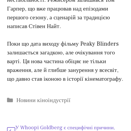
нестабільності. Режисером залишився Том
Гарпер, що вже працював над епізодами
першого сезону, а сценарій за традицією
написав Стівен Найт.
Поки що дата виходу фільму Peaky Blinders
залишається загадкою, але очікування того
варті. Ця нова частина обіцяє не тільки
враження, але й глибше занурення у всесвіт,
що давно став іконою в історії кінематографу.
Категорії
Новини кіноіндустрії
У Whoopi Goldberg є специфічні причини,