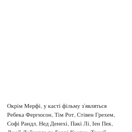
Окрім Мерфі, у касті фільму з’являться
Ребека Фергюсон, Тім Рот, Стівен Грехем,
Софі Рандл, Нед Денехі, Пакі Лі, Іен Пек,