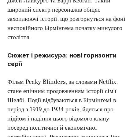
Джей Лайкурго та Баррі Кеоган. Такий
широкий спектр персонажів обіцяє
захоплюючі історії, що розгорнуться на фоні
неспокійного Бірмінгема початку минулого
століття.
Сюжет і режисура: нові горизонти
серії
Фільм Peaky Blinders, за словами Netflix,
стане епічним продовженням історії сім’ї
Шелбі. Події відбуваються в Бірмінгемі в
період з 1919 до 1934 років, йдеться про
підйом і падіння цього відомого клану
посеред політичної й економічної