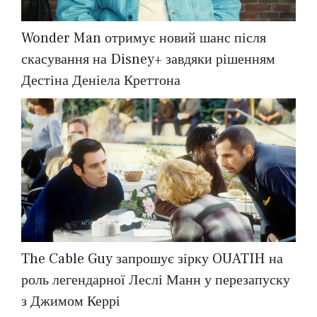
Wonder Man отримує новий шанс після
скасування на Disney+ завдяки рішенням
Дестіна Деніела Креттона
The Cable Guy запрошує зірку OUATIH на
роль легендарної Леслі Манн у перезапуску
з Джимом Керрі