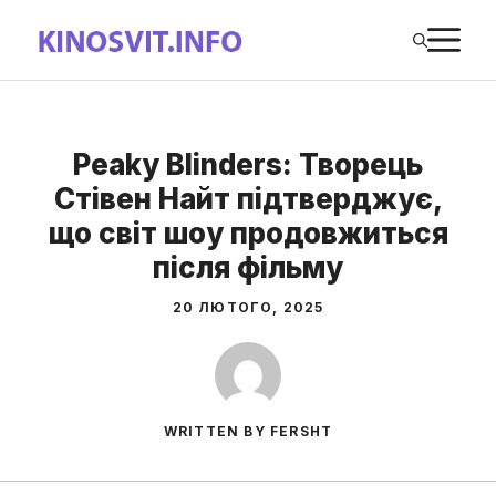
Перейти
М
до
вмісту
Peaky Blinders: Творець
Стівен Найт підтверджує,
що світ шоу продовжиться
після фільму
20 ЛЮТОГО, 2025
WRITTEN BY FERSHT