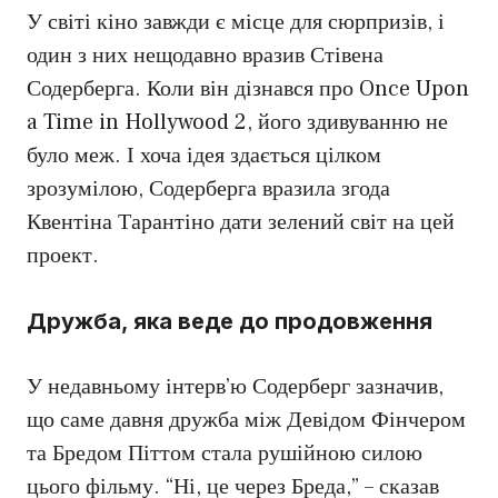
У світі кіно завжди є місце для сюрпризів, і
один з них нещодавно вразив Стівена
Содерберга. Коли він дізнався про Once Upon
a Time in Hollywood 2, його здивуванню не
було меж. І хоча ідея здається цілком
зрозумілою, Содерберга вразила згода
Квентіна Тарантіно дати зелений світ на цей
проект.
Дружба, яка веде до продовження
У недавньому інтерв’ю Содерберг зазначив,
що саме давня дружба між Девідом Фінчером
та Бредом Піттом стала рушійною силою
цього фільму. “Ні, це через Бреда,” – сказав