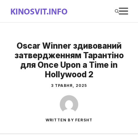
Перейти
М
до
вмісту
Oscar Winner здивований
затвердженням Тарантіно
для Once Upon a Time in
Hollywood 2
3 ТРАВНЯ, 2025
WRITTEN BY FERSHT