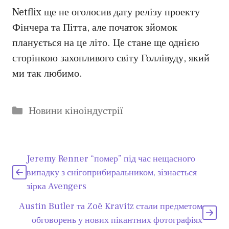
Netflix ще не оголосив дату релізу проекту
Фінчера та Пітта, але початок зйомок
планується на це літо. Це стане ще однією
сторінкою захопливого світу Голлівуду, який
ми так любимо.
Категорії
Новини кіноіндустрії
Jeremy Renner “помер” під час нещасного
випадку з снігоприбиральником, зізнається
зірка Avengers
Austin Butler та Zoë Kravitz стали предметом
обговорень у нових пікантних фотографіях