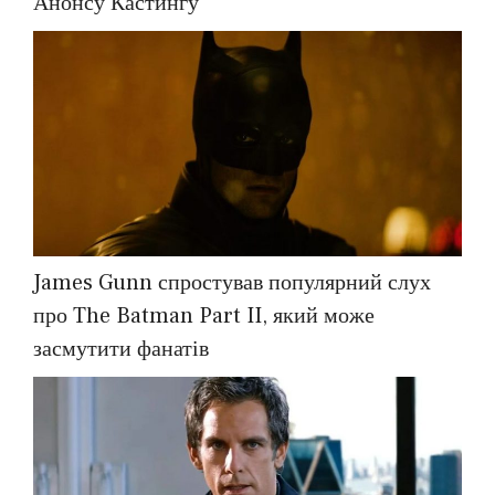
Анонсу Кастингу
James Gunn спростував популярний слух
про The Batman Part II, який може
засмутити фанатів