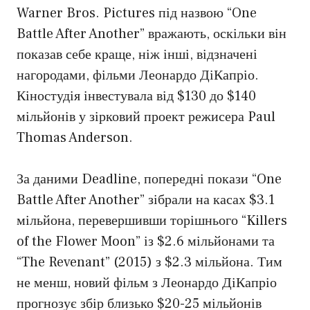
Warner Bros. Pictures під назвою “One
Battle After Another” вражають, оскільки він
показав себе краще, ніж інші, відзначені
нагородами, фільми Леонардо ДіКапріо.
Кіностудія інвестувала від $130 до $140
мільйонів у зірковий проект режисера Paul
Thomas Anderson.
За даними Deadline, попередні покази “One
Battle After Another” зібрали на касах $3.1
мільйона, перевершивши торішнього “Killers
of the Flower Moon” із $2.6 мільйонами та
“The Revenant” (2015) з $2.3 мільйона. Тим
не менш, новий фільм з Леонардо ДіКапріо
прогнозує збір близько $20-25 мільйонів