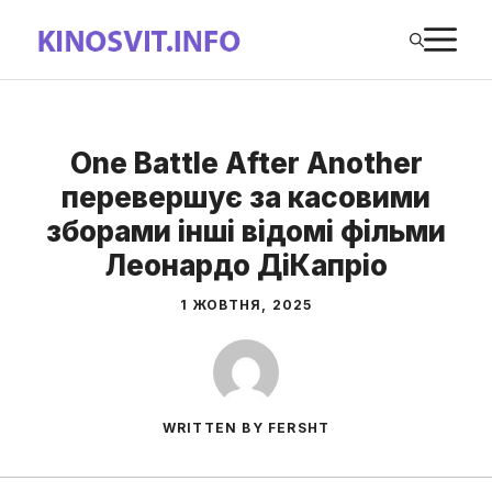
Перейти
М
до
вмісту
One Battle After Another
перевершує за касовими
зборами інші відомі фільми
Леонардо ДіКапріо
1 ЖОВТНЯ, 2025
WRITTEN BY FERSHT