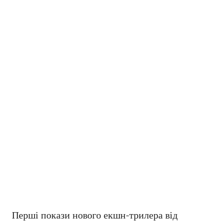
Перші покази нового екшн-трилера від