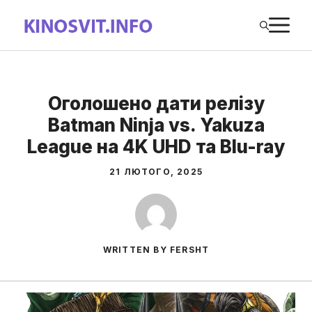
Перейти
М
до
вмісту
Оголошено дати релізу
Batman Ninja vs. Yakuza
League на 4K UHD та Blu-ray
21 ЛЮТОГО, 2025
WRITTEN BY FERSHT