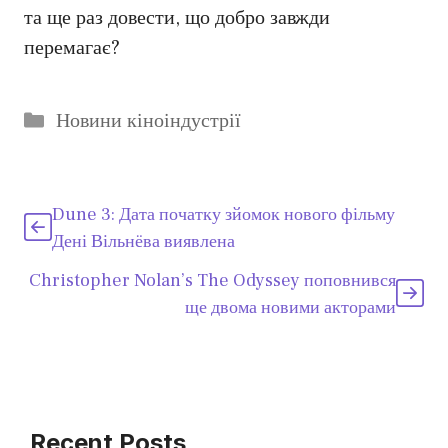
та ще раз довести, що добро завжди
перемагає?
Категорії
Новини кіноіндустрії
Dune 3: Дата початку зйомок нового фільму
Дені Вільнёва виявлена
Christopher Nolan’s The Odyssey поповнився
ще двома новими акторами
Recent Posts