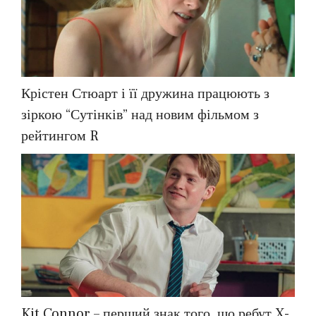
Крістен Стюарт і її дружина працюють з
зіркою “Сутінків” над новим фільмом з
рейтингом R
Kit Connor – перший знак того, що ребут X-