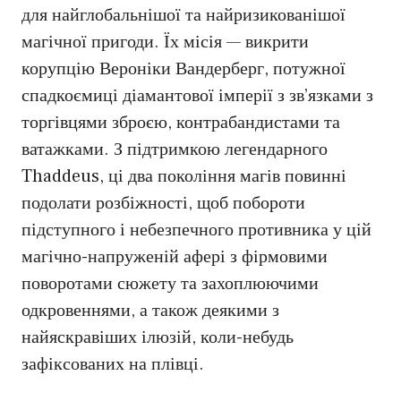
для найглобальнішої та найризикованішої
магічної пригоди. Їх місія — викрити
корупцію Вероніки Вандерберг, потужної
спадкоємиці діамантової імперії з зв’язками з
торгівцями зброєю, контрабандистами та
ватажками. З підтримкою легендарного
Thaddeus, ці два покоління магів повинні
подолати розбіжності, щоб побороти
підступного і небезпечного противника у цій
магічно-напруженій афері з фірмовими
поворотами сюжету та захоплюючими
одкровеннями, а також деякими з
найяскравіших ілюзій, коли-небудь
зафіксованих на плівці.