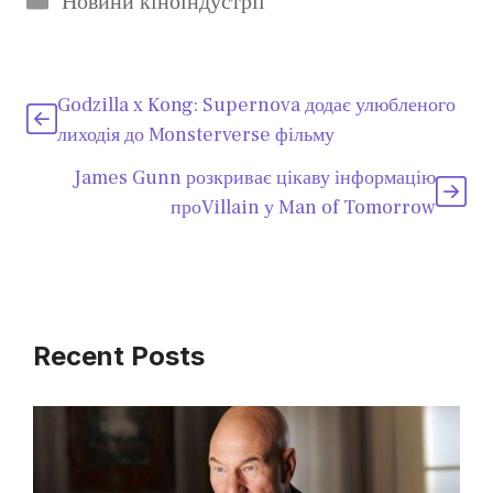
Новини кіноіндустрії
Godzilla x Kong: Supernova додає улюбленого
лиходія до Monsterverse фільму
James Gunn розкриває цікаву інформацію
проVillain у Man of Tomorrow
Recent Posts