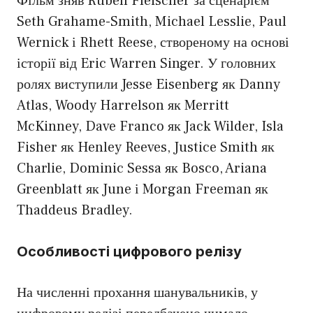
Фільм зняв Ruben Fleischer за сценарієм
Seth Grahame-Smith, Michael Lesslie, Paul
Wernick і Rhett Reese, створеному на основі
історії від Eric Warren Singer. У головних
ролях виступили Jesse Eisenberg як Danny
Atlas, Woody Harrelson як Merritt
McKinney, Dave Franco як Jack Wilder, Isla
Fisher як Henley Reeves, Justice Smith як
Charlie, Dominic Sessa як Bosco, Ariana
Greenblatt як June і Morgan Freeman як
Thaddeus Bradley.
Особливості цифрового релізу
На численні прохання шанувальників, у