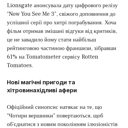
Lionsgate анонсувала дату цифрового релізу
“Now You See Me 3”, свіжого доповнення до
успішної серії про хитрі пограбування. Хоча
фільм отримав змішані відгуки від критиків,
це не завадило йому стати найбільш
рейтинговою частиною франшизи, зібравши
61% на Tomatometer сервісу Rotten
Tomatoes.
Нові магічні пригоди та
хітровинахідливі афери
Офіційний синопсис натякає на те, що
“Чотири вершники” повертаються, щоб
об’єднатися з новим поколінням ілюзіоністів