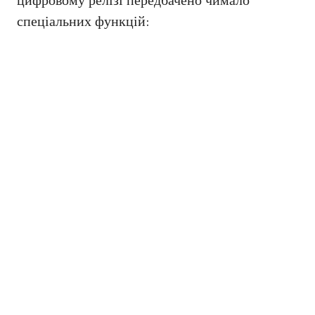
цифровому релізі передбачено чимало
спеціальних функцій: