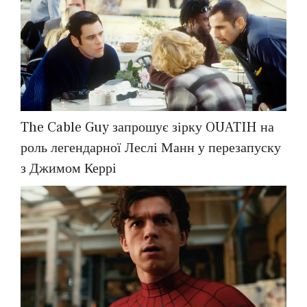
The Cable Guy запрошує зірку OUATIH на
роль легендарної Леслі Манн у перезапуску
з Джимом Керрі