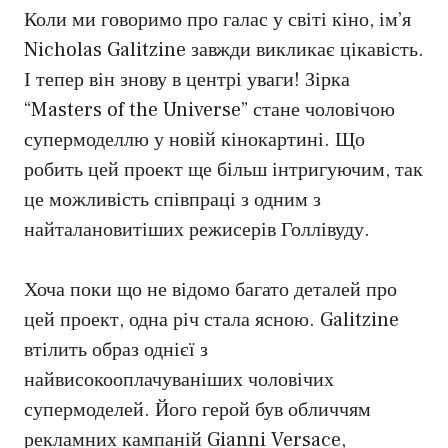
Коли ми говоримо про галас у світі кіно, ім’я
Nicholas Galitzine завжди викликає цікавість.
І тепер він знову в центрі уваги! Зірка
“Masters of the Universe” стане чоловічою
супермоделлю у новій кінокартині. Що
робить цей проект ще більш інтригуючим, так
це можливість співпраці з одним з
найталановитіших режисерів Голлівуду.
Хоча поки що не відомо багато деталей про
цей проект, одна річ стала ясною. Galitzine
втілить образ однієї з
найвисокооплачуваніших чоловічих
супермоделей. Його герой був обличчям
рекламних кампаній Gianni Versace,