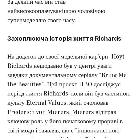
За деякий час він став
найвисокооплачуванішою чоловічою
супермоделлю свого часу.
Захоплююча історія життя Richards
На додаток до своєї модельної кар’єри, Hoyt
Richards нещодавно був у центрі уваги
завдяки документальному серіалу “Bring Me
the Beauties”. Цей проект HBO досліджує
період життя Richards, коли він був частиною
культу Eternal Values, який очолював
Frederich von Mierers. Mierers відіграв
ключову роль у його початковому прориві в
світі моди і заявляв, що є “іншопланетною