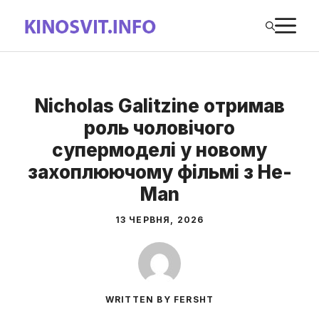
Перейти
М
до
вмісту
Nicholas Galitzine отримав
роль чоловічого
супермоделі у новому
захоплюючому фільмі з He-
Man
13 ЧЕРВНЯ, 2026
WRITTEN BY FERSHT