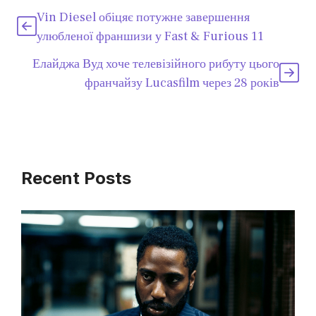
Vin Diesel обіцяє потужне завершення
улюбленої франшизи у Fast & Furious 11
Елайджа Вуд хоче телевізійного рибуту цього
франчайзу Lucasfilm через 28 років
Recent Posts