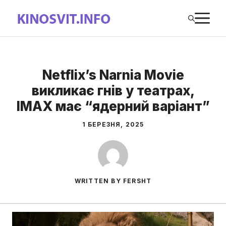
Перейти
М
до
вмісту
Netflix’s Narnia Movie
викликає гнів у театрах,
IMAX має “ядерний варіант”
1 БЕРЕЗНЯ, 2025
WRITTEN BY FERSHT