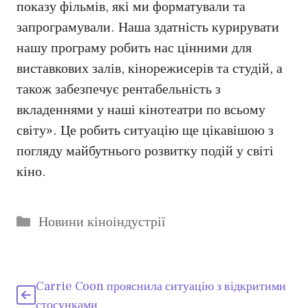
показу фільмів, які ми форматували та
запрограмували. Наша здатність курирувати
нашу програму робить нас цінними для
виставкових залів, кінорежисерів та студій, а
також забезпечує рентабельність з
вкладеннями у наші кінотеатри по всьому
світу». Це робить ситуацію ще цікавішою з
погляду майбутнього розвитку подій у світі
кіно.
Категорії
Новини кіноіндустрії
Carrie Coon прояснила ситуацію з відкритими
стосунками