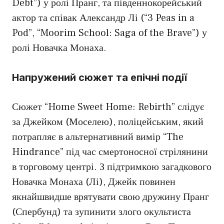
Debt”) у ролі Пранг, та південнокорейський
актор та співак Александр Лі (“3 Peas in a
Pod”, “Moorim School: Saga of the Brave”) у
ролі Новачка Монаха.
Напружений сюжет та епічні події
Сюжет “Home Sweet Home: Rebirth” слідує
за Джейком (Моселею), поліцейським, який
потрапляє в альтернативний вимір “The
Hindrance” під час смертоносної стрілянини
в торговому центрі. З підтримкою загадкового
Новачка Монаха (Лі), Джейк повинен
якнайшвидше врятувати свою дружину Пранг
(Спербунд) та зупинити злого окультиста