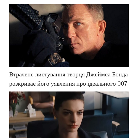
Втрачене листування творця Джеймса Бонда
розкриває його уявлення про ідеального 007