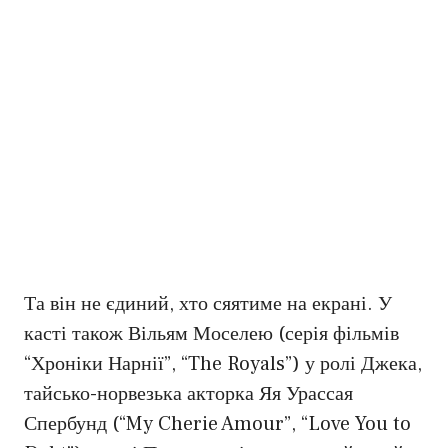
Та він не єдиний, хто сяятиме на екрані. У
касті також Вільям Моселею (серія фільмів
“Хроніки Нарнії”, “The Royals”) у ролі Джека,
тайсько-норвезька акторка Яя Урассая
Спербунд (“My Cherie Amour”, “Love You to