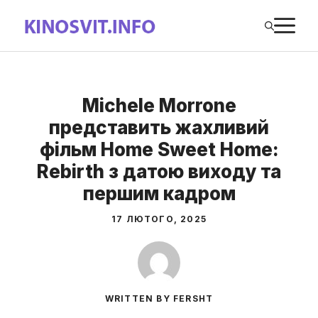
Перейти
М
до
вмісту
Michele Morrone
представить жахливий
фільм Home Sweet Home:
Rebirth з датою виходу та
першим кадром
17 ЛЮТОГО, 2025
WRITTEN BY FERSHT