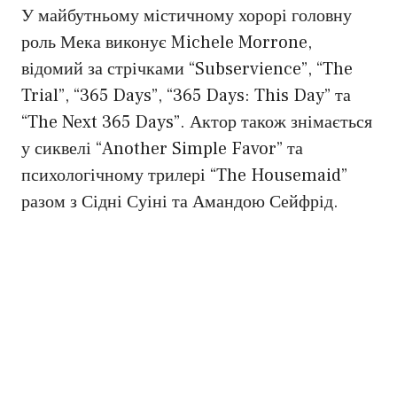
У майбутньому містичному хорорі головну
роль Мека виконує Michele Morrone,
відомий за стрічками “Subservience”, “The
Trial”, “365 Days”, “365 Days: This Day” та
“The Next 365 Days”. Актор також знімається
у сиквелі “Another Simple Favor” та
психологічному трилері “The Housemaid”
разом з Сідні Суіні та Амандою Сейфрід.