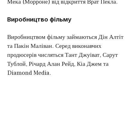
Мека (Морроне) від відкриття Врат Пекла.
Виробництво фільму
Виробництвом фільму займаються Дін Алтіт
та Пакін Маліван. Серед виконавчих
продюсерів числяться Тант Джуіват, Сарут
Тублой, Річард Алан Рейд, Кіа Джем та
Diamond Media.