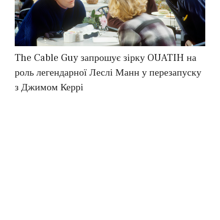
The Cable Guy запрошує зірку OUATIH на
роль легендарної Леслі Манн у перезапуску
з Джимом Керрі