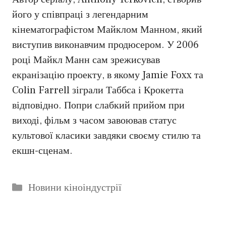
його у співпраці з легендарним
кінематографістом Майклом Манном, який
виступив виконавчим продюсером. У 2006
році Майкл Манн сам зрежисував
екранізацію проекту, в якому Jamie Foxx та
Colin Farrell зіграли Таббса і Крокетта
відповідно. Попри слабкий прийом при
виході, фільм з часом завоював статус
культової класики завдяки своєму стилю та
екшн-сценам.
Категорії
Новини кіноіндустрії