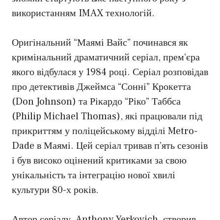
використанням IMAX технологій.
Оригінальний “Маямі Вайс” починався як
кримінальний драматичний серіал, прем’єра
якого відбулася у 1984 році. Серіал розповідав
про детективів Джеймса “Сонні” Крокетта
(Don Johnson) та Рікардо “Ріко” Таббса
(Philip Michael Thomas), які працювали під
прикриттям у поліцейському відділі Metro-
Dade в Маямі. Цей серіал тривав п’ять сезонів
і був високо оцінений критиками за свою
унікальність та інтеграцію нової хвилі
культури 80-х років.
Автор серіалу, Anthony Yerkovich, створив