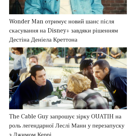
Wonder Man отримує новий шанс після
скасування на Disney+ завдяки рішенням
Дестіна Деніела Креттона
The Cable Guy запрошує зірку OUATIH на
роль легендарної Леслі Манн у перезапуску
з Джимом Керрі