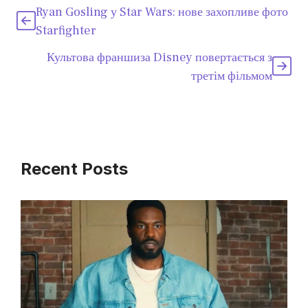
Ryan Gosling у Star Wars: нове захопливе фото
Starfighter
Культова франшиза Disney повертається з
третім фільмом
Recent Posts