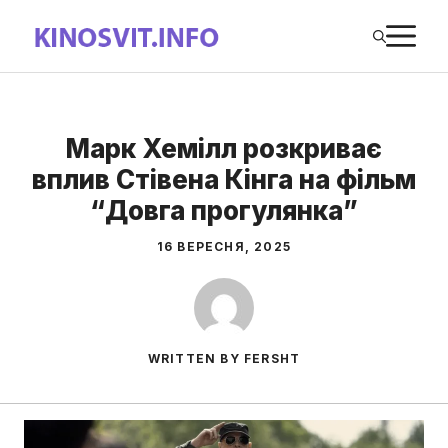
Перейти
М
до
вмісту
Марк Хемілл розкриває
вплив Стівена Кінга на фільм
“Довга прогулянка”
16 ВЕРЕСНЯ, 2025
WRITTEN BY FERSHT