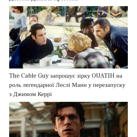
The Cable Guy запрошує зірку OUATIH на
роль легендарної Леслі Манн у перезапуску
з Джимом Керрі