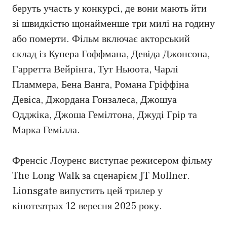
беруть участь у конкурсі, де вони мають йти
зі швидкістю щонайменше три милі на годину
або померти. Фільм включає акторський
склад із Купера Гоффмана, Девіда Джонсона,
Гарретта Вейрінга, Тут Ньюота, Чарлі
Пламмера, Бена Ванга, Романа Гріффіна
Девіса, Джордана Гонзалеса, Джошуа
Одджіка, Джоша Гемілтона, Джуді Грір та
Марка Гемілла.
Френсіс Лоуренс виступає режисером фільму
The Long Walk за сценарієм JT Mollner.
Lionsgate випустить цей трилер у
кінотеатрах 12 вересня 2025 року.