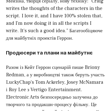
Мейзіна, творця серіалу, нову техніку: “Craig
writes the thoughts of the characters in the
script. I love it, and I have 100% stolen that,
and I’m now doing it in all the scripts I
write. It’s such a good idea.” Багатообіцяюче
для майбутніх проектів Геррон.
Продюсери та плани на майбутнє
Разом із Кейт Геррон сценарій пише Briony
Redman, а у виробництві також беруть участь
LuckyChap’s Tom Ackerley, Josey McNamara
і Roy Lee з Vertigo Entertainment.
Electronic Arts безпосередньо залучена до
творчого та продакшн-процесу фільму. Це