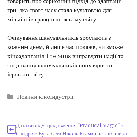
говорить про серйозний підхід до адаптації
гри, яка свого часу стала культовою для
мільйонів гравців по всьому світу.
Очікування шанувальників зростають з
кожним днем, й лише час покаже, чи зможе
кіноадаптація The Sims виправдати надії та
сподівання шанувальників популярного
ігрового світу.
Категорії
Новини кіноіндустрії
Дата виходу продовження “Practical Magic” з
Сандрою Буллок та Ніколь Кідман встановлена