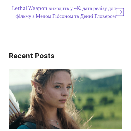
Lethal Weapon виходить у 4K: дата релізу для
фільму з Мелом Гібсоном та Денні Гловером
Recent Posts