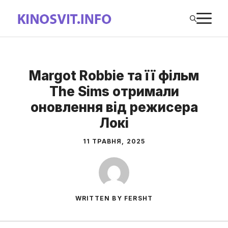
Перейти
М
до
вмісту
Margot Robbie та її фільм
The Sims отримали
оновлення від режисера
Локі
11 ТРАВНЯ, 2025
WRITTEN BY FERSHT