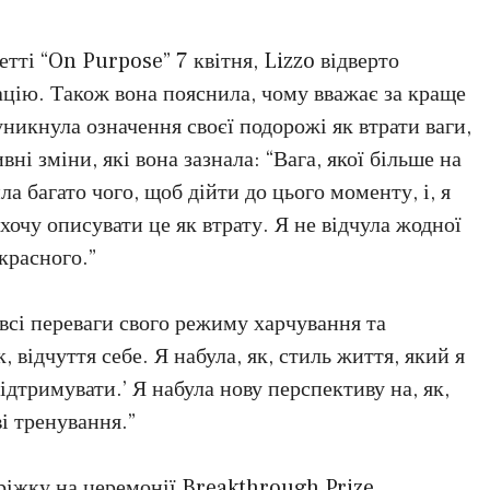
етті “On Purpose” 7 квітня, Lizzo відверто
цію. Також вона пояснила, чому вважає за краще
уникнула означення своєї подорожі як втрати ваги,
ні зміни, які вона зазнала: “Вага, якої більше на
а багато чого, щоб дійти до цього моменту, і, я
очу описувати це як втрату. Я не відчула жодної
красного.”
всі переваги свого режиму харчування та
, відчуття себе. Я набула, як, стиль життя, який я
ідтримувати.’ Я набула нову перспективу на, як,
і тренування.”
ріжку на церемонії Breakthrough Prize,