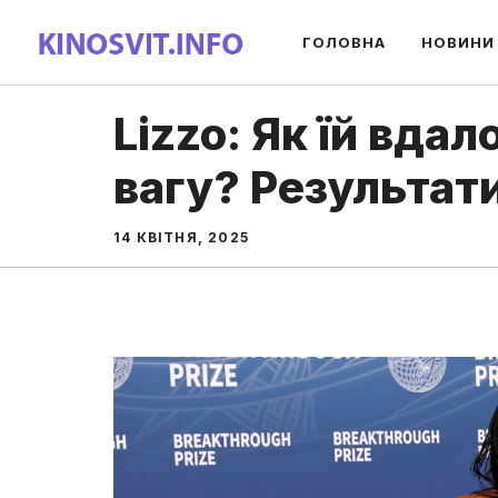
Перейти
ГОЛОВНА
НОВИНИ
до
вмісту
Lizzo: Як їй вда
вагу? Результати
14 КВІТНЯ, 2025