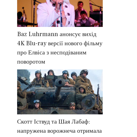
Baz Luhrmann анонсує вихід
4K Blu-ray версії нового фільму
про Елвіса з несподіваним
поворотом
Скотт Іствуд та Шая Лабаф:
напружена ворожнеча отримала