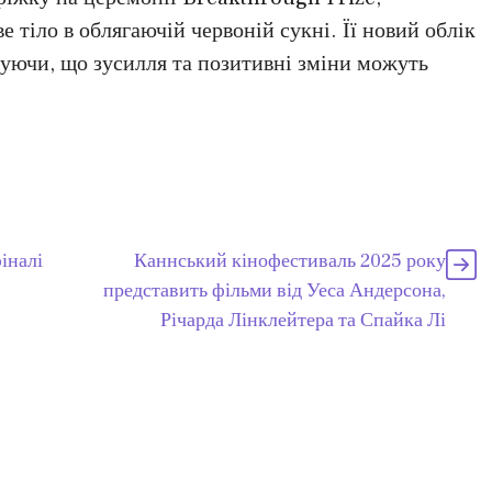
тіло в облягаючій червоній сукні. Її новий облік
руючи, що зусилля та позитивні зміни можуть
іналі
Каннський кінофестиваль 2025 року
представить фільми від Уеса Андерсона,
Річарда Лінклейтера та Спайка Лі