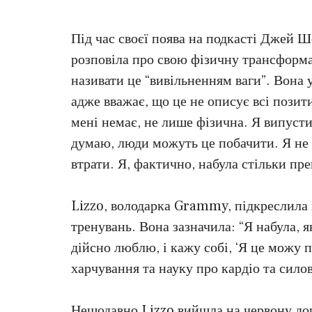
Під час своєї поява на подкасті Джей Ш
розповіла про свою фізичну трансформа
називати це “вивільненням ваги”. Вона 
адже вважає, що це не описує всі позитив
мені немає, не лише фізична. Я випустил
думаю, люди можуть це побачити. Я не х
втрати. Я, фактично, набула стільки пре
Lizzo, володарка Grammy, підкреслила 
тренувань. Вона зазначила: “Я набула, як
дійсно люблю, і кажу собі, ‘Я це можу п
харчування та науку про кардіо та силов
Нещодавно Lizzo вийшла на червону до