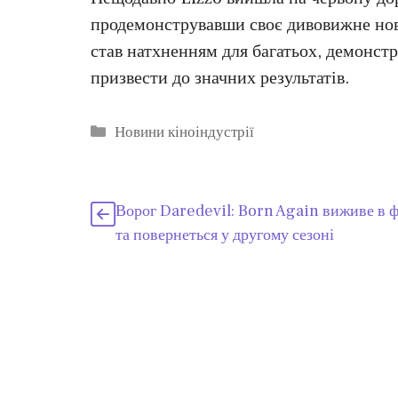
продемонструвавши своє дивовижне нове 
став натхненням для багатьох, демонст
призвести до значних результатів.
Категорії
Новини кіноіндустрії
Ворог Daredevil: Born Again виживе в ф
та повернеться у другому сезоні