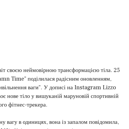
віт своєю неймовірною трансформацією тіла. 25
Damn Time” поділилася радісним оновленням,
вивільнення ваги”. У дописі на Instagram Lizzo
воє нове тіло у вишуканій маруновій спортивній
ого фітнес-трекера.
ну вагу в одиницях, вона із запалом повідомила,