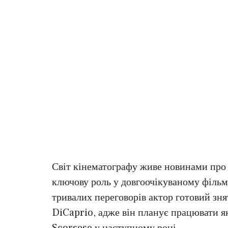
Світ кінематографу живе новинами про 
ключову роль у довгоочікуваному фільмі 
тривалих переговорів актор готовий зня
DiCaprio, адже він планує працювати як
Scorsese у наступному році.