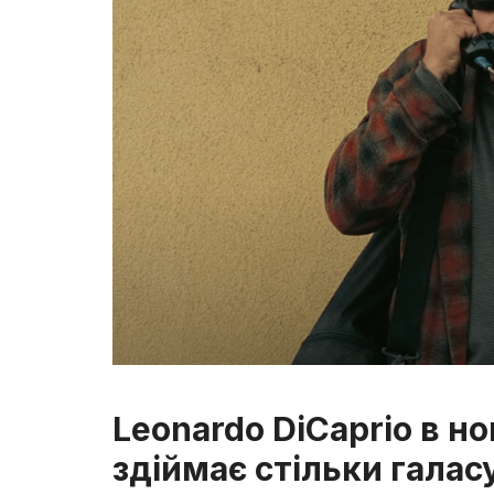
Leonardo DiCaprio в но
здіймає стільки галас