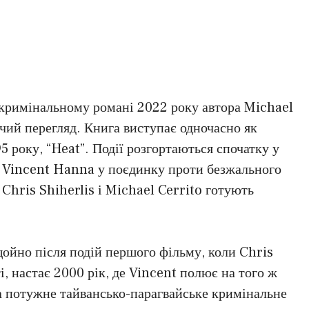
 кримінальному романі 2022 року автора Michael
ий перегляд. Книга виступає одночасно як
95 року, “Heat”. Події розгортаються спочатку у
а Vincent Hanna у поєдинку проти безжального
 Chris Shiherlis і Michael Cerrito готують
щойно після подій першого фільму, коли Chris
і, настає 2000 рік, де Vincent полює на того ж
на потужне тайвансько-парагвайське кримінальне