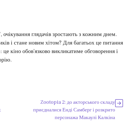
, очікування глядачів зростають з кожним днем.
ків і стане новим хітом? Для багатьох це питання
о: це кіно обов’язково викликатиме обговорення і
орію.
Zootopia 2: до акторського складу
х
приєдналися Енді Самберг і розкрито
персонажа Макаулі Калкіна