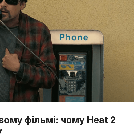
вому фільмі: чому Heat 2
у