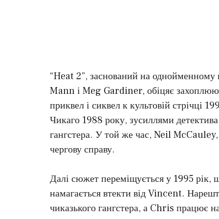
“Heat 2”, заснований на однойменному
Mann і Meg Gardiner, обіцяє захоплююч
приквел і сиквел к культовій стрічці 19
Чикаго 1988 року, зусиллями детектив
гангстера. У той же час, Neil McCauley,
чергову справу.
Далі сюжет переміщується у 1995 рік, 
намагається втекти від Vincent. Нарешт
чиказького гангстера, а Chris працює 