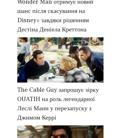
Wonder Man отримує новий
шанс після скасування на
Disney+ завдяки рішенням
Дестіна Деніела Креттона
The Cable Guy запрошує зірку
OUATIH на роль легендарної
Леслі Манн у перезапуску з
Джимом Керрі