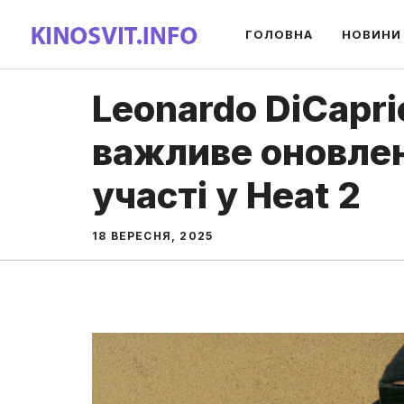
Перейти
ГОЛОВНА
НОВИНИ
до
вмісту
Leonardo DiCapr
важливе оновле
участі у Heat 2
18 ВЕРЕСНЯ, 2025