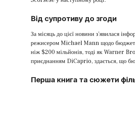
Від супротиву до згоди
За місяць до цієї новини з’явилася інф
режисером Michael Mann щодо бюджету
ніж $200 мільйонів, тоді як Warner Bro
приєднанням DiCaprio, здається, що б
Перша книга та сюжети філ