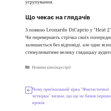
угрупування.
Що чекає на глядачів
З появою Leonardo DiCaprio у “Heat 2”
Чи перевершить стрічка своїх попередни
залишається без відповіді, але одне ясн
стимулюватиме велику глядацьку аудит
Категорії
Новини кіноіндустрії
Чому оригінальний зірка “Фантастичної
четвірки” визнає, що ще не бачив перши
кроків