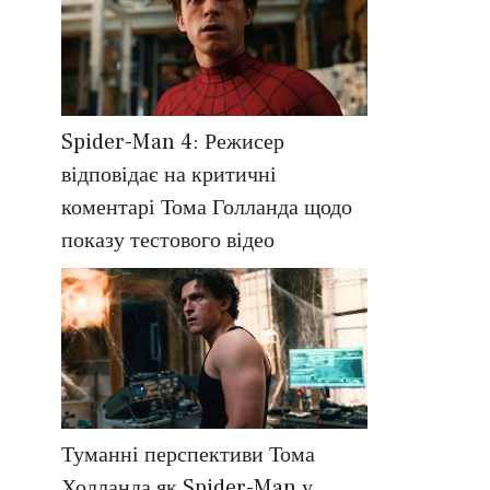
Spider-Man 4: Режисер
відповідає на критичні
коментарі Тома Голланда щодо
показу тестового відео
Туманні перспективи Тома
Холланда як Spider-Man у