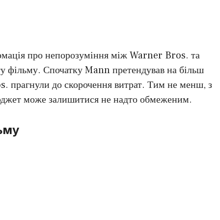
ормація про непорозуміння між Warner Bros. та
 фільму. Спочатку Mann претендував на більш
s. прагнули до скорочення витрат. Тим не менш, з
юджет може залишитися не надто обмеженим.
ьму