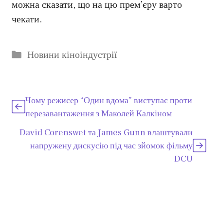
можна сказати, що на цю прем’єру варто
чекати.
Категорії
Новини кіноіндустрії
Чому режисер “Один вдома” виступає проти
перезавантаження з Маколей Калкіном
David Corenswet та James Gunn влаштували
напружену дискусію під час зйомок фільму
DCU