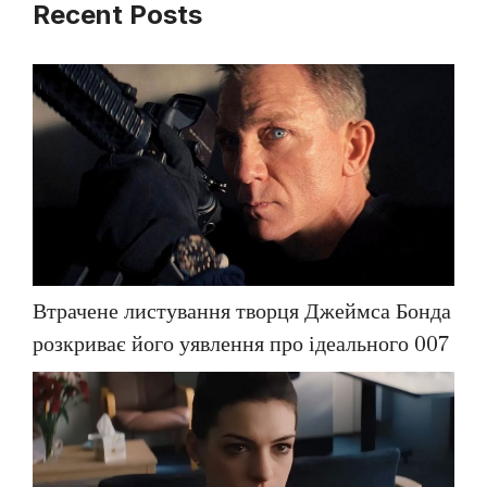
Recent Posts
Втрачене листування творця Джеймса Бонда
розкриває його уявлення про ідеального 007