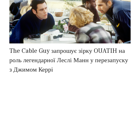
The Cable Guy запрошує зірку OUATIH на
роль легендарної Леслі Манн у перезапуску
з Джимом Керрі