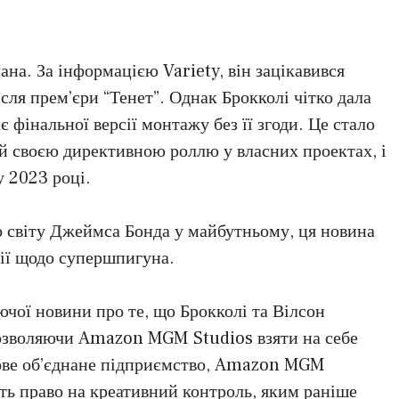
на. За інформацією Variety, він зацікавився
ля прем’єри “Тенет”. Однак Брокколі чітко дала
 фінальної версії монтажу без її згоди. Це стало
й своєю директивною роллю у власних проектах, і
у 2023 році.
о світу Джеймса Бонда у майбутньому, ця новина
ції щодо супершпигуна.
аючої новини про те, що Брокколі та Вілсон
дозволяючи Amazon MGM Studios взяти на себе
ове об’єднане підприємство, Amazon MGM
ть право на креативний контроль, яким раніше