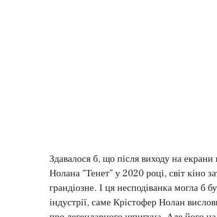
Здавалося б, що після виходу на екран
Нолана “Тенет” у 2020 році, світ кіно 
грандіозне. І ця несподіванка могла б 
індустрії, саме Крістофер Нолан вислов
про легендарного шпигуна. Але його над