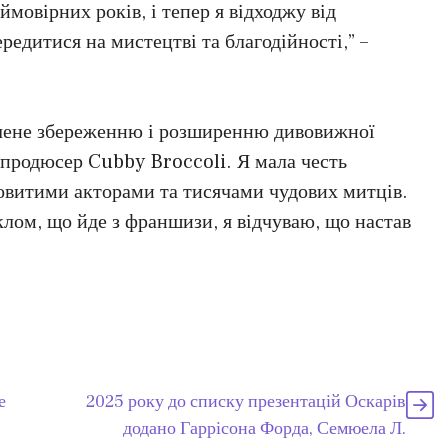
мовірних років, і тепер я відходжу від
едитися на мистецтві та благодійності,” –
ячене збереженню і розширенню дивовижної
 продюсер Cubby Broccoli. Я мала честь
овитими акторами та тисячами чудових митців.
клом, що йде з франшизи, я відчуваю, що настав
е
2025 року до списку презентацій Оскарів
додано Гаррісона Форда, Семюела Л.