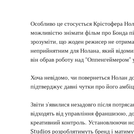
Особливо це стосується Крістофера Нола
можливістю знімати фільм про Бонда піс
зрозуміти, що жоден режисер не отримає
неприйнятним для Нолана, який відоми
він обрав роботу над “Оппенгеймером” 
Хоча невідомо, чи повернеться Нолан д
підтверджує давні чутки про його амбі
Звіти з’явилися незадовго після потряс
відходять від управління франшизою, 
креативний контроль. Установлюючи н
Studios розроблятимуть бренд і матиму