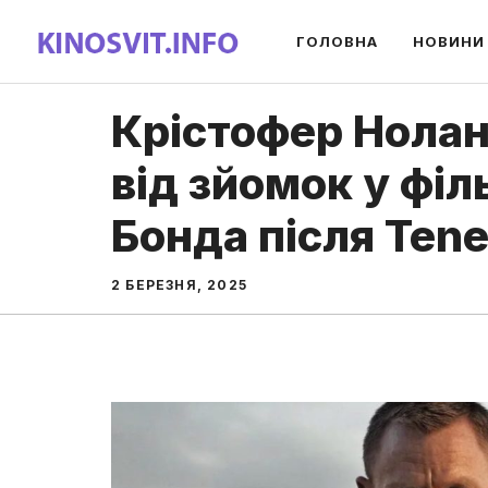
Перейти
ГОЛОВНА
НОВИНИ
до
вмісту
Крістофер Нолан
від зйомок у фі
Бонда після Tene
2 БЕРЕЗНЯ, 2025