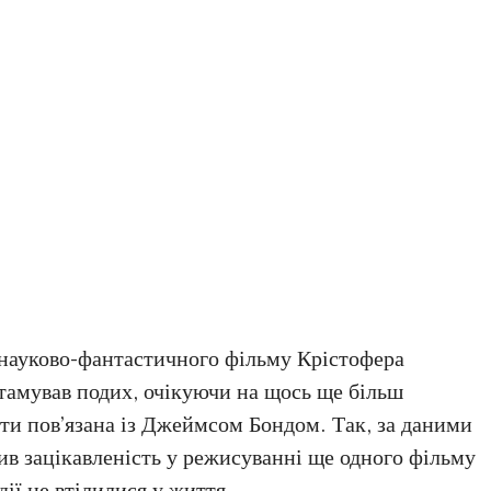
и науково-фантастичного фільму Крістофера
затамував подих, очікуючи на щось ще більш
бути пов’язана із Джеймсом Бондом. Так, за даними
ив зацікавленість у режисуванні ще одного фільму
ії не втілилися у життя.