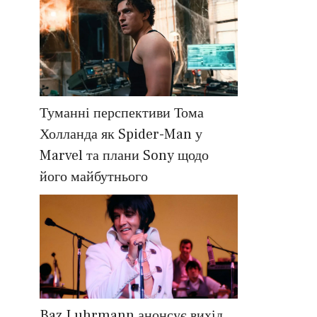
Туманні перспективи Тома
Холланда як Spider-Man у
Marvel та плани Sony щодо
його майбутнього
Baz Luhrmann анонсує вихід