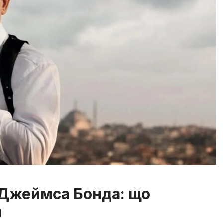
ї Джеймса Бонда: що
м