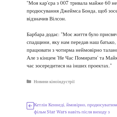
“Моя кар’єра з 007 тривала майже 60 ней
продюсування Джеймса Бонда, щоб зосер
відзначив Вілсон.
Барбара додає: “Моє життя було присв
спадщини, яку нам передав наш батько,
працювати з чотирма неймовірно талан
Але з кінцем ‘Не Час Помирати’ та Май
час зосередитися на інших проектах.”
Категорії
Новини кіноіндустрії
Кетлін Кеннеді, ймовірно, продюсуватим
фільм Star Wars навіть після виходу з