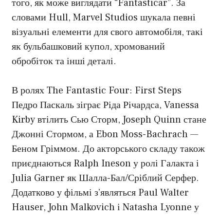
того, як може виглядати “Fantasticar”. За
словами Hull, Marvel Studios шукала певні
візуальні елементи для свого автомобіля, такі
як бульбашковий купол, хромований
обробіток та інші деталі.
В ролях The Fantastic Four: First Steps
Педро Паскаль зіграє Ріда Річардса, Vanessa
Kirby втілить Сью Сторм, Joseph Quinn стане
Джонні Стормом, а Ebon Moss-Bachrach —
Беном Гріммом. До акторського складу також
приєднаються Ralph Ineson у ролі Галакта і
Julia Garner як Шалла-Бал/Сріблий Серфер.
Додатково у фільмі з’являться Paul Walter
Hauser, John Malkovich і Natasha Lyonne у