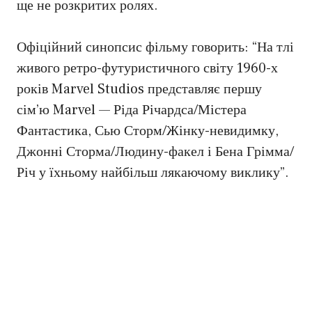
ще не розкритих ролях.
Офіційний синопсис фільму говорить: “На тлі
живого ретро-футуристичного світу 1960-х
років Marvel Studios представляє першу
сім’ю Marvel — Ріда Річардса/Містера
Фантастика, Сью Сторм/Жінку-невидимку,
Джонні Сторма/Людину-факел і Бена Грімма/
Річ у їхньому найбільш лякаючому виклику”.