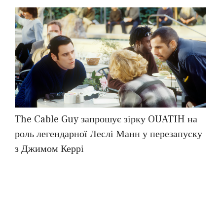
The Cable Guy запрошує зірку OUATIH на
роль легендарної Леслі Манн у перезапуску
з Джимом Керрі