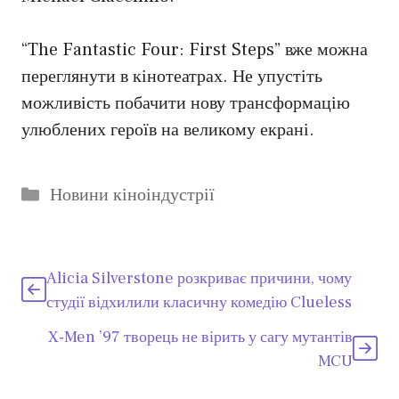
“The Fantastic Four: First Steps” вже можна
переглянути в кінотеатрах. Не упустіть
можливість побачити нову трансформацію
улюблених героїв на великому екрані.
Категорії
Новини кіноіндустрії
Alicia Silverstone розкриває причини, чому
студії відхилили класичну комедію Clueless
X-Men ’97 творець не вірить у сагу мутантів
MCU