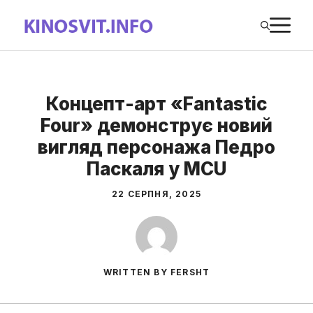
Перейти
М
до
вмісту
Концепт-арт «Fantastic
Four» демонструє новий
вигляд персонажа Педро
Паскаля у MCU
22 СЕРПНЯ, 2025
WRITTEN BY FERSHT